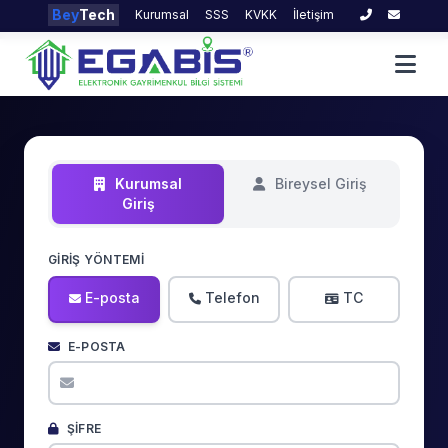
Bey
Tech
Kurumsal
SSS
KVKK
İletişim
Kurumsal
Bireysel Giriş
Giriş
GIRIŞ YÖNTEMI
E-posta
Telefon
TC
E-POSTA
ŞIFRE