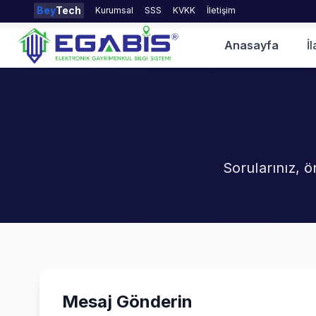
Bey
Tech
Kurumsal
SSS
KVKK
İletişim
Anasayfa
İl
Sorularınız, ön
Mesaj Gönderin