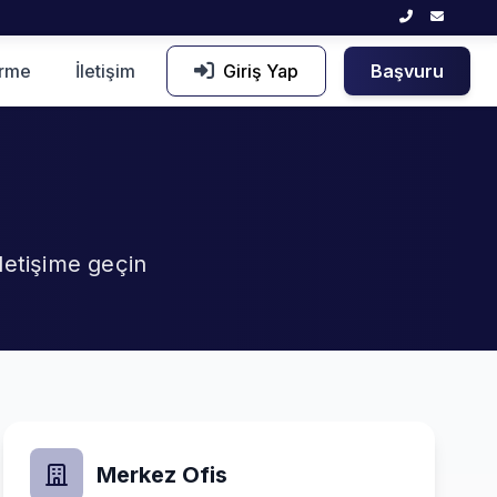
irme
İletişim
Giriş Yap
Başvuru
 iletişime geçin
Merkez Ofis