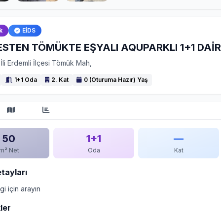
k
EİDS
STEN TÖMÜKTE EŞYALI AQUPARKLI 1+1 DAİ
İli Erdemli İlçesi Tömük Mah,
1+1 Oda
2. Kat
0 (Oturuma Hazır) Yaş
50
1+1
—
m² Net
Oda
Kat
etayları
lgi için arayın
ler