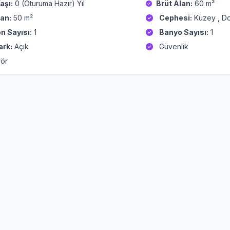
aşı:
0 (Oturuma Hazır) Yıl
Brüt Alan:
60 m²
an:
50 m²
Cephesi:
Kuzey , D
n Sayısı:
1
Banyo Sayısı:
1
ark:
Açık
Güvenlik
ör