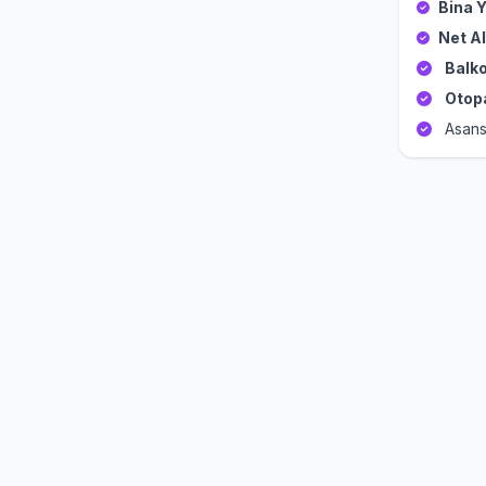
Bina Y
Net Al
Balko
Otop
Asans