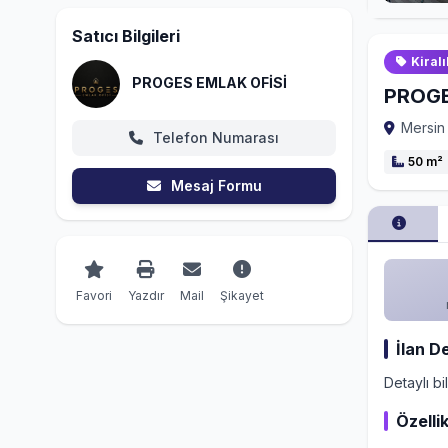
Satıcı Bilgileri
Kiralı
PROGES EMLAK OFİSİ
PROGE
Mersin 
Telefon Numarası
50 m²
Mesaj Formu
Favori
Yazdır
Mail
Şikayet
İlan D
Detaylı bi
Özellik