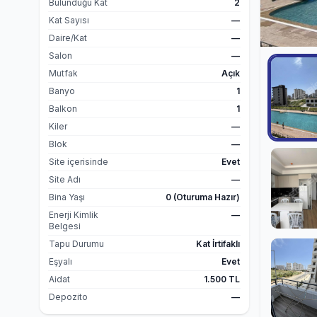
Bulunduğu Kat
2
Kat Sayısı
—
Daire/Kat
—
Salon
—
Mutfak
Açık
Banyo
1
Balkon
1
Kiler
—
Blok
—
Site içerisinde
Evet
Site Adı
—
Bina Yaşı
0 (Oturuma Hazır)
Enerji Kimlik
—
Belgesi
Tapu Durumu
Kat İrtifaklı
Eşyalı
Evet
Aidat
1.500 TL
Depozito
—