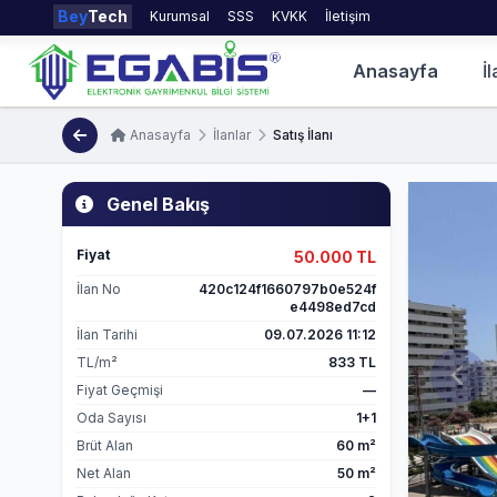
Bey
Tech
Kurumsal
SSS
KVKK
İletişim
Anasayfa
İl
Anasayfa
İlanlar
Satış İlanı
Genel Bakış
Fiyat
50.000 TL
İlan No
420c124f1660797b0e524f
e4498ed7cd
İlan Tarihi
09.07.2026 11:12
TL/m²
833 TL
Fiyat Geçmişi
—
Oda Sayısı
1+1
Brüt Alan
60 m²
Net Alan
50 m²