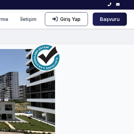
irme
İletişim
Giriş Yap
Başvuru