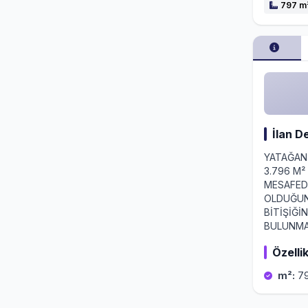
797 m
İlan D
​YATAĞA
3.796 M²
MESAFEDE
OLDUĞUN
BİTİŞİĞ
BULUNMA
Özellik
m²:
79