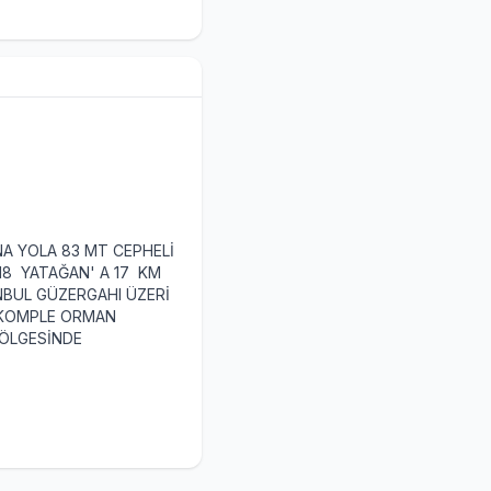
A YOLA 83 MT CEPHELİ
18 YATAĞAN' A 17 KM
ANBUL GÜZERGAHI ÜZERİ
 KOMPLE ORMAN
BÖLGESİNDE