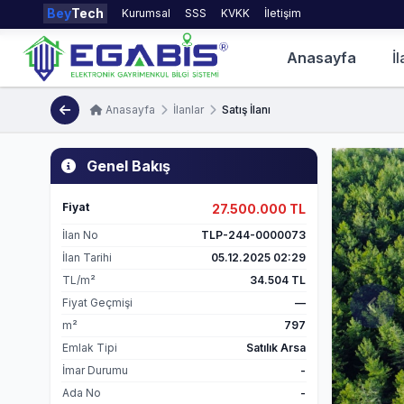
Bey
Tech
Kurumsal
SSS
KVKK
İletişim
Anasayfa
İl
Anasayfa
İlanlar
Satış İlanı
Genel Bakış
Fiyat
27.500.000 TL
İlan No
TLP-244-0000073
İlan Tarihi
05.12.2025 02:29
TL/m²
34.504 TL
Fiyat Geçmişi
—
m²
797
Emlak Tipi
Satılık Arsa
İmar Durumu
-
Ada No
-