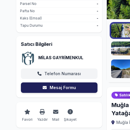
Parsel No
-
Pafta No
-
Kaks (Emsal)
-
Tapu Durumu
-
Satıcı Bilgileri
MİLAS GAYRİMENKUL
Telefon Numarası
Mesaj Formu
Satılı
Muğla 
Yatağ
Favori
Yazdır
Mail
Şikayet
Muğla İ