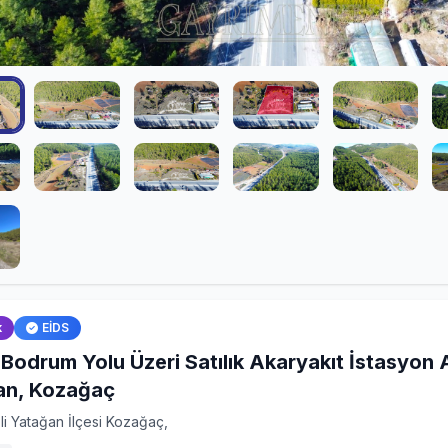
k
EİDS
Bodrum Yolu Üzeri Satılık Akaryakıt İstasyon 
an, Kozağaç
li Yatağan İlçesi Kozağaç,