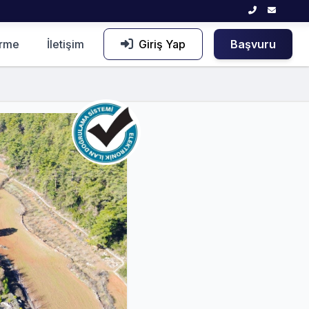
irme
İletişim
Giriş Yap
Başvuru