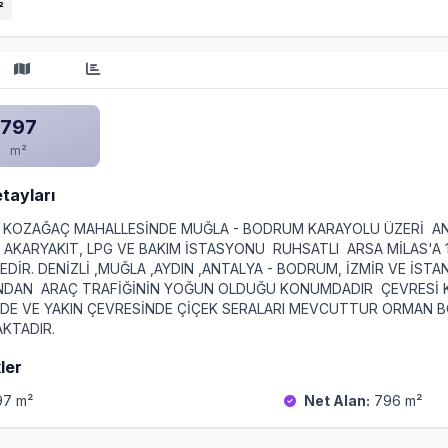
²
797
m²
etayları
N KOZAĞAÇ MAHALLESİNDE MUĞLA - BODRUM KARAYOLU ÜZERİ AN
 AKARYAKIT, LPG VE BAKIM İSTASYONU RUHSATLI ARSA MİLAS'A 
DİR. DENİZLİ ,MUĞLA ,AYDIN ,ANTALYA - BODRUM, İZMİR VE İST
DAN ARAÇ TRAFİĞİNİN YOĞUN OLDUĞU KONUMDADIR ÇEVRESİ
İNDE VE YAKIN ÇEVRESİNDE ÇİÇEK SERALARI MEVCUTTUR ORMAN 
KTADIR.
ler
7 m²
Net Alan:
796 m²