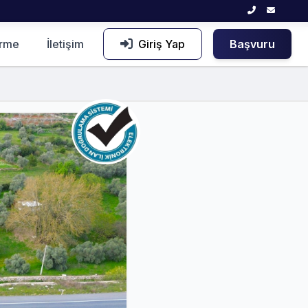
irme
İletişim
Giriş Yap
Başvuru