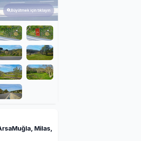
Büyütmek için tıklayın
ArsaMuğla, Milas,