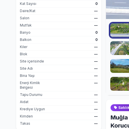
Kat Sayısı
0
Daire/Kat
—
Salon
—
Mutfak
—
Banyo
0
Balkon
0
Kiler
—
Blok
—
Site içerisinde
—
Site Adı
—
Bina Yaşı
—
Enerji Kimlik
—
Belgesi
Tapu Durumu
—
Aidat
—
Satılı
Krediye Uygun
—
Kimden
—
Muğla 
Takas
—
Koruc