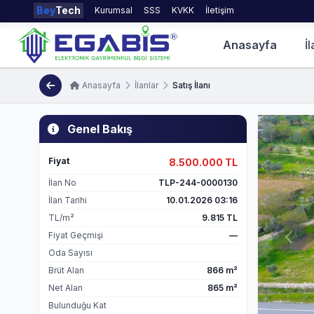
Bey
Tech
Kurumsal
SSS
KVKK
İletişim
Anasayfa
İl
Anasayfa
İlanlar
Satış İlanı
Genel Bakış
Fiyat
8.500.000 TL
İlan No
TLP-244-0000130
İlan Tarihi
10.01.2026 03:16
TL/m²
9.815 TL
Fiyat Geçmişi
—
Oda Sayısı
Brüt Alan
866 m²
Net Alan
865 m²
Bulunduğu Kat