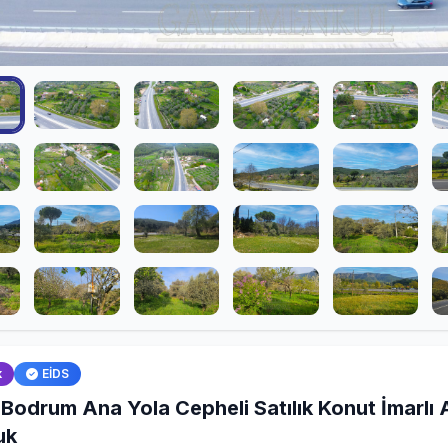
k
EİDS
Bodrum Ana Yola Cepheli Satılık Konut İmarlı 
uk