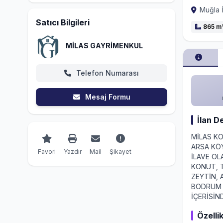
Muğla İ
Satıcı Bilgileri
865 m
MİLAS GAYRİMENKUL
Telefon Numarası
Mesaj Formu
İlan D
MİLAS K
ARSA KÖY
Favori
Yazdır
Mail
Şikayet
İLAVE OL
KONUT, T
ZEYTİN,
BODRUM 
İÇERİSİN
Özellik