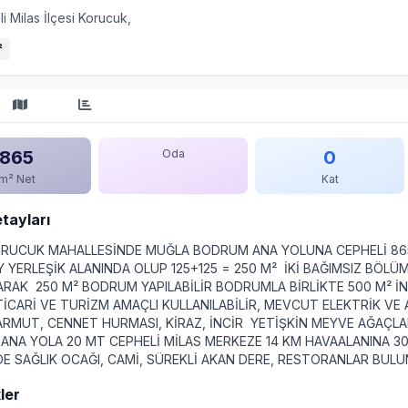
li Milas İlçesi Korucuk,
²
865
Oda
0
m² Net
Kat
etayları
ORUCUK MAHALLESİNDE MUĞLA BODRUM ANA YOLUNA CEPHELİ 865
 YERLEŞİK ALANINDA OLUP 125+125 = 250 M² İKİ BAĞIMSIZ BÖLÜM
ARAK 250 M² BODRUM YAPILABİLİR BODRUMLA BİRLİKTE 500 M² İN
İCARİ VE TURİZM AMAÇLI KULLANILABİLİR, MEVCUT ELEKTRİK VE 
 ARMUT, CENNET HURMASI, KİRAZ, İNCİR YETİŞKİN MEYVE AĞAÇ
ANA YOLA 20 MT CEPHELİ MİLAS MERKEZE 14 KM HAVAALANINA 3
DE SAĞLIK OCAĞI, CAMİ, SÜREKLİ AKAN DERE, RESTORANLAR BU
ler