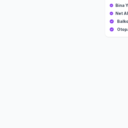
Bina Y
Net Al
Balko
Otop