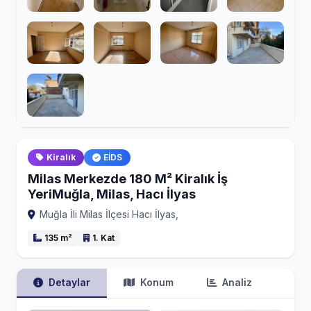
Kiralık
EİDS
Milas Merkezde 180 M² Kiralık İş
YeriMuğla, Milas, Hacı İlyas
Muğla İli Milas İlçesi Hacı İlyas,
135 m²
1. Kat
Detaylar
Konum
Analiz