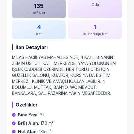
135
Oda
m² Net
4
1
Kat
Bulunduğu Kat
İlan Detayları
MİLAS HACIİLYAS MAHALLESİNDE, 4 KATLI BİNANIN
ZEMİN ÜSTÜ 1. KATI, MERKEZDE, YAYA YOLUNUN EN
İŞLEK CADDESİ ÜZERİNDE, HER TÜRLÜ OFİS İÇİN,
GÜZELLİK SALONU, KUAFÖR, KURS YA DA EĞİTİM
MERKEZİ, KLİNİK VB AMAÇLI KULLANILABİLİR. 4
BÖLÜMLÜ, MUTFAK, BANYO, WC MEVCUT.
BANKALARA, SALI PAZARINA YAKIN MESAFEDEDİR.
Özellikler
Bina Yaşı:
Yıl
Brüt Alan:
170 m²
Net Alan:
135 m²