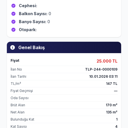
Cephesi:
Balkon Sayısı:
0
Banyo Sayısı:
0
Otopark:
Genel Bakış
Fiyat
25.000 TL
İlan No
TLP-244-0000109
İlan Tarihi
10.01.2026 03:11
TL/m²
147 TL
Fiyat Geçmişi
—
Oda Sayısı
Brüt Alan
170 m²
Net Alan
135 m²
Bulunduğu Kat
1
Kat Sayısı
4