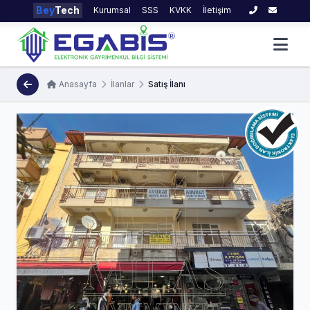
Bey
Tech
Kurumsal
SSS
KVKK
İletişim
Anasayfa
İlanlar
Satış İlanı