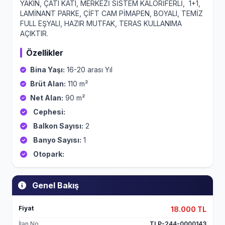
YAKIN, ÇATI KATI, MERKEZİ SİSTEM KALORİFERLİ, 1+1,
LAMİNANT PARKE, ÇİFT CAM PİMAPEN, BOYALI, TEMİZ
FULL EŞYALI, HAZIR MUTFAK, TERAS KULLANIMA
AÇIKTIR.
Özellikler
Bina Yaşı:
16-20 arası Yıl
Brüt Alan:
110 m²
Net Alan:
90 m²
Cephesi:
Balkon Sayısı:
2
Banyo Sayısı:
1
Otopark:
Genel Bakış
Fiyat
18.000 TL
İlan No
TLP-244-0000143