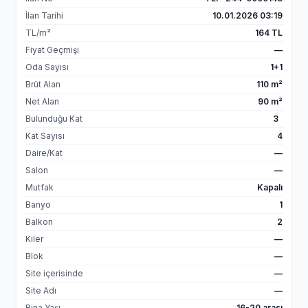
İlan Tarihi
10.01.2026 03:19
TL/m²
164 TL
Fiyat Geçmişi
—
Oda Sayısı
1+1
Brüt Alan
110 m²
Net Alan
90 m²
Bulunduğu Kat
3
Kat Sayısı
4
Daire/Kat
—
Salon
—
Mutfak
Kapalı
Banyo
1
Balkon
2
Kiler
—
Blok
—
Site içerisinde
—
Site Adı
—
Bina Yaşı
16-20 arası