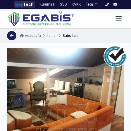
Bey
Tech
Kurumsal
SSS
KVKK
İletişim
Anasayfa
İlanlar
Satış İlanı