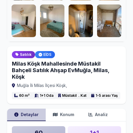
Satılık
EİDS
Milas Köşk Mahallesinde Müstakil
Bahçeli Satılık Ahşap EvMuğla, Milas,
Köşk
Muğla İli Milas İlçesi Köşk,
60 m²
1+1 Oda
Müstakil . Kat
1-5 arası Yaş
Detaylar
Konum
Analiz
60
1+1