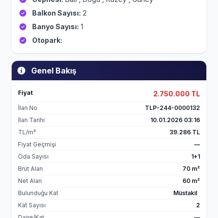
Balkon Sayısı:
2
Banyo Sayısı:
1
Otopark:
Genel Bakış
Fiyat
2.750.000 TL
İlan No
TLP-244-0000132
İlan Tarihi
10.01.2026 03:16
TL/m²
39.286 TL
Fiyat Geçmişi
—
Oda Sayısı
1+1
Brüt Alan
70 m²
Net Alan
60 m²
Bulunduğu Kat
Müstakil
Kat Sayısı
2
Daire/Kat
—