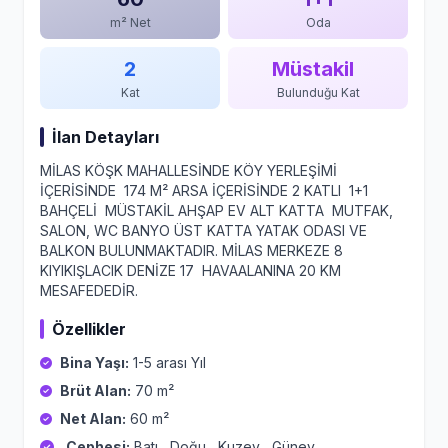
m² Net
Oda
2
Müstakil
Kat
Bulunduğu Kat
İlan Detayları
MİLAS KÖŞK MAHALLESİNDE KÖY YERLEŞİMİ
İÇERİSİNDE 174 M² ARSA İÇERİSİNDE 2 KATLI 1+1
BAHÇELİ MÜSTAKİL AHŞAP EV ALT KATTA MUTFAK,
SALON, WC BANYO ÜST KATTA YATAK ODASI VE
BALKON BULUNMAKTADIR. MİLAS MERKEZE 8
KIYIKIŞLACIK DENİZE 17 HAVAALANINA 20 KM
MESAFEDEDİR.
Özellikler
Bina Yaşı:
1-5 arası Yıl
Brüt Alan:
70 m²
Net Alan:
60 m²
Cephesi:
Batı , Doğu , Kuzey , Güney