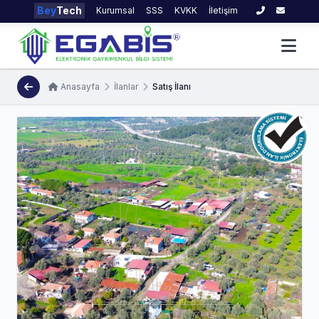
Bey
Tech
Kurumsal
SSS
KVKK
İletişim
Anasayfa
İlanlar
Satış İlanı