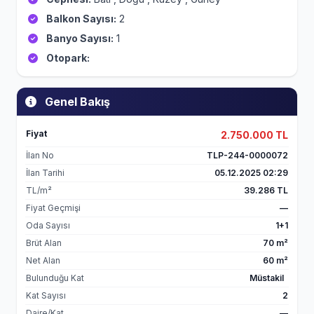
Balkon Sayısı:
2
Banyo Sayısı:
1
Otopark:
Genel Bakış
Fiyat
2.750.000 TL
İlan No
TLP-244-0000072
İlan Tarihi
05.12.2025 02:29
TL/m²
39.286 TL
Fiyat Geçmişi
—
Oda Sayısı
1+1
Brüt Alan
70 m²
Net Alan
60 m²
Bulunduğu Kat
Müstakil
Kat Sayısı
2
Daire/Kat
—