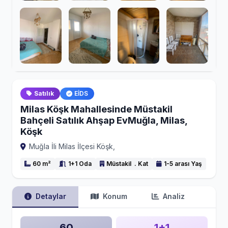
Satılık
EİDS
Milas Köşk Mahallesinde Müstakil
Bahçeli Satılık Ahşap EvMuğla, Milas,
Köşk
Muğla İli Milas İlçesi Köşk,
60 m²
1+1 Oda
Müstakil . Kat
1-5 arası Yaş
Detaylar
Konum
Analiz
60
1+1