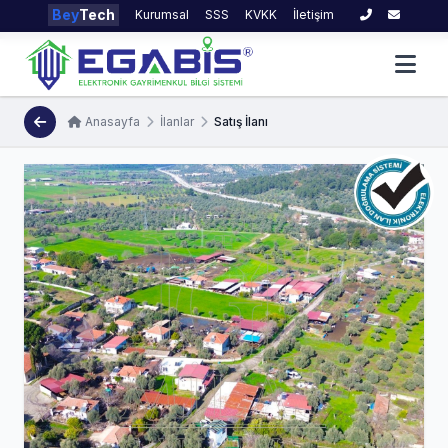
Bey
Tech
Kurumsal
SSS
KVKK
İletişim
Anasayfa
İlanlar
Satış İlanı