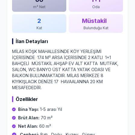
m² Net
Oda
2
Müstakil
Kat
Bulunduğu Kat
İlan Detayları
MİLAS KÖŞK MAHALLESİNDE KÖY YERLEŞİMİ
İÇERİSİNDE 174 M² ARSA İÇERİSİNDE 2 KATLI 1+1
BAHÇELİ MÜSTAKİL AHŞAP EV ALT KATTA MUTFAK,
SALON, WC BANYO ÜST KATTA YATAK ODASI VE
BALKON BULUNMAKTADIR. MİLAS MERKEZE 8
KIYIKIŞLACIK DENİZE 17 HAVAALANINA 20 KM
MESAFEDEDİR.
Özellikler
Bina Yaşı:
1-5 arası Yıl
Brüt Alan:
70 m²
Net Alan:
60 m²
Cephesi:
Batı , Doğu , Kuzey , Güney