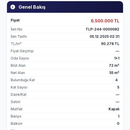
Genel Bakış
Fiyat
6.500.000 TL
İlan No
TLP-244-0000082
İlan Tarihi
05.12.2025 02:31
TL/m²
90.278 TL
Fiyat Geçmişi
—
Oda Sayısı
1+1
Brüt Alan
72 m²
Net Alan
55 m²
Bulunduğu Kat
4
Kat Sayısı
5
Daire/Kat
—
Salon
—
Mutfak
Kapalı
Banyo
1
Balkon
0