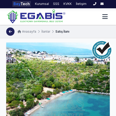
Bey
Tech
Kurumsal
SSS
KVKK
İletişim
Anasayfa
İlanlar
Satış İlanı