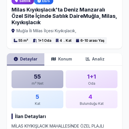
Satılık
EİDS
Milas Kıyıkışlacık'ta Deniz Manzaralı
Özel Site İçinde Satılık DaireMuğla, Milas,
Kıyıkışlacık
Muğla İli Milas İlçesi Kıyıkışlacık,
55 m²
1+1 Oda
4 . Kat
6-10 arası Yaş
Detaylar
Konum
Analiz
55
1+1
m² Net
Oda
5
4
Kat
Bulunduğu Kat
İlan Detayları
MİLAS KIYIKIŞLACIK MAHALLESİNDE ÖZEL PLAJLI