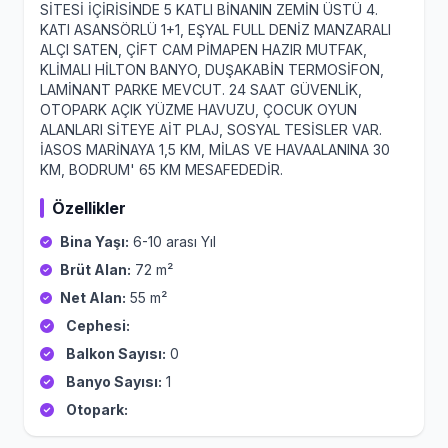
SİTESİ İÇİRİSİNDE 5 KATLI BİNANIN ZEMİN ÜSTÜ 4.
KATI ASANSÖRLÜ 1+1, EŞYAL FULL DENİZ MANZARALI
ALÇI SATEN, ÇİFT CAM PİMAPEN HAZIR MUTFAK,
KLİMALI HİLTON BANYO, DUŞAKABİN TERMOSİFON,
LAMİNANT PARKE MEVCUT. 24 SAAT GÜVENLİK,
OTOPARK AÇIK YÜZME HAVUZU, ÇOCUK OYUN
ALANLARI SİTEYE AİT PLAJ, SOSYAL TESİSLER VAR.
İASOS MARİNAYA 1,5 KM, MİLAS VE HAVAALANINA 30
KM, BODRUM' 65 KM MESAFEDEDİR.
Özellikler
Bina Yaşı:
6-10 arası Yıl
Brüt Alan:
72 m²
Net Alan:
55 m²
Cephesi:
Balkon Sayısı:
0
Banyo Sayısı:
1
Otopark: