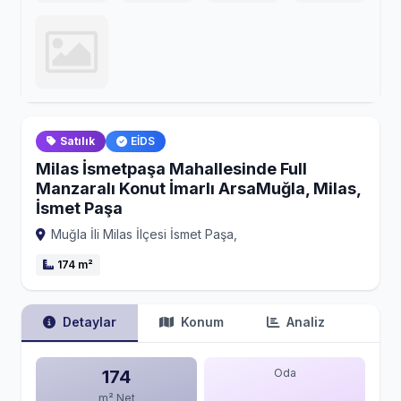
Satılık
EİDS
Milas İsmetpaşa Mahallesinde Full
Manzaralı Konut İmarlı ArsaMuğla, Milas,
İsmet Paşa
Muğla İli Milas İlçesi İsmet Paşa,
174 m²
Detaylar
Konum
Analiz
174
Oda
m² Net