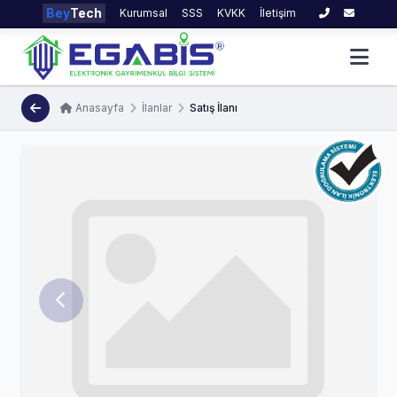
Bey
Tech
Kurumsal
SSS
KVKK
İletişim
Anasayfa
İlanlar
Satış İlanı