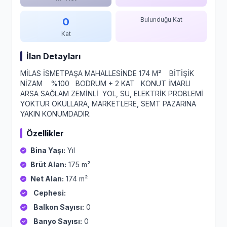
0
Bulunduğu Kat
Kat
İlan Detayları
MİLAS İSMETPAŞA MAHALLESİNDE 174 M² BİTİŞİK
NİZAM %100 BODRUM + 2 KAT KONUT İMARLI
ARSA SAĞLAM ZEMİNLİ YOL, SU, ELEKTRİK PROBLEMİ
YOKTUR OKULLARA, MARKETLERE, SEMT PAZARINA
YAKIN KONUMDADIR.
Özellikler
Bina Yaşı:
Yıl
Brüt Alan:
175 m²
Net Alan:
174 m²
Cephesi:
Balkon Sayısı:
0
Banyo Sayısı:
0