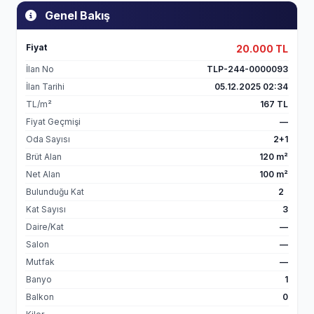
Genel Bakış
Fiyat
20.000 TL
İlan No
TLP-244-0000093
İlan Tarihi
05.12.2025 02:34
TL/m²
167 TL
Fiyat Geçmişi
—
Oda Sayısı
2+1
Brüt Alan
120 m²
Net Alan
100 m²
Bulunduğu Kat
2
Kat Sayısı
3
Daire/Kat
—
Salon
—
Mutfak
—
Banyo
1
Balkon
0