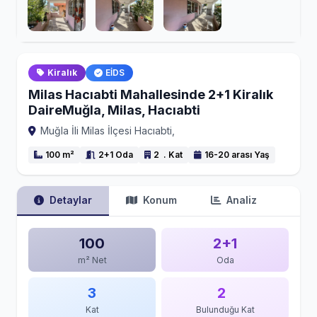
Kiralık
EİDS
Milas Hacıabti Mahallesinde 2+1 Kiralık
DaireMuğla, Milas, Hacıabti
Muğla İli Milas İlçesi Hacıabti,
100 m²
2+1 Oda
2 . Kat
16-20 arası Yaş
Detaylar
Konum
Analiz
100
2+1
m² Net
Oda
3
2
Kat
Bulunduğu Kat