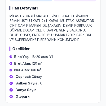
İlan Detayları
MİLAS HACIABTİ MAHALLESİNDE 3 KATLI BİNANIN
ZEMİN ÜSTÜ 1.KATI 2+1 KAPALI MUTFAK ASPİRATÖR
ÇİFT CAM PİMAPEN DUŞAKABİN DEMİR KORKULUK
GÖMME DOLAP ÇELİK KAPI VE GENİŞ BALKONLU
OLUP GÜNEŞ ENERJİSİ BULUNMAKTADIR. PARK,OKUL
VE SÜPERMARKETLERE YAKIN KONUMDADIR.
Özellikler
Bina Yaşı:
16-20 arası Yıl
Brüt Alan:
120 m²
Net Alan:
100 m²
Cephesi:
Güney
Balkon Sayısı:
0
Banyo Sayısı:
1
Otopark: