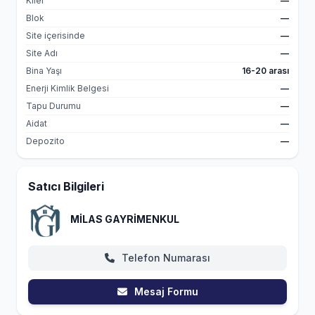
Kiler
—
Blok
—
Site içerisinde
—
Site Adı
—
Bina Yaşı
16-20 arası
Enerji Kimlik Belgesi
—
Tapu Durumu
—
Aidat
—
Depozito
—
Satıcı Bilgileri
MİLAS GAYRİMENKUL
Telefon Numarası
Mesaj Formu