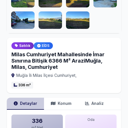
Satılık
EİDS
Milas Cumhuriyet Mahallesinde İmar
Sınırına Bitişik 6366 M² AraziMuğla,
Milas, Cumhuriyet
Muğla İli Milas İlçesi Cumhuriyet,
336 m²
Detaylar
Konum
Analiz
336
Oda
m² Net