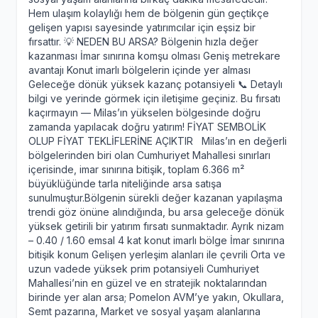
Hem ulaşım kolaylığı hem de bölgenin gün geçtikçe
gelişen yapısı sayesinde yatırımcılar için eşsiz bir
fırsattır. 💡 NEDEN BU ARSA? Bölgenin hızla değer
kazanması İmar sınırına komşu olması Geniş metrekare
avantajı Konut imarlı bölgelerin içinde yer alması
Geleceğe dönük yüksek kazanç potansiyeli 📞 Detaylı
bilgi ve yerinde görmek için iletişime geçiniz. Bu fırsatı
kaçırmayın — Milas’ın yükselen bölgesinde doğru
zamanda yapılacak doğru yatırım! FİYAT SEMBOLİK
OLUP FİYAT TEKLİFLERİNE AÇIKTIR Milas’ın en değerli
bölgelerinden biri olan Cumhuriyet Mahallesi sınırları
içerisinde, imar sınırına bitişik, toplam 6.366 m²
büyüklüğünde tarla niteliğinde arsa satışa
sunulmuştur.Bölgenin sürekli değer kazanan yapılaşma
trendi göz önüne alındığında, bu arsa geleceğe dönük
yüksek getirili bir yatırım fırsatı sunmaktadır. Ayrık nizam
– 0.40 / 1.60 emsal 4 kat konut imarlı bölge İmar sınırına
bitişik konum Gelişen yerleşim alanları ile çevrili Orta ve
uzun vadede yüksek prim potansiyeli Cumhuriyet
Mahallesi’nin en güzel ve en stratejik noktalarından
birinde yer alan arsa; Pomelon AVM’ye yakın, Okullara,
Semt pazarına, Market ve sosyal yaşam alanlarına