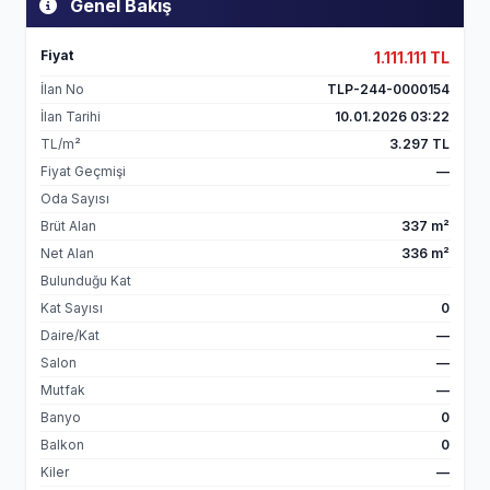
Genel Bakış
Fiyat
1.111.111 TL
İlan No
TLP-244-0000154
İlan Tarihi
10.01.2026 03:22
TL/m²
3.297 TL
Fiyat Geçmişi
—
Oda Sayısı
Brüt Alan
337 m²
Net Alan
336 m²
Bulunduğu Kat
Kat Sayısı
0
Daire/Kat
—
Salon
—
Mutfak
—
Banyo
0
Balkon
0
Kiler
—