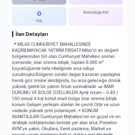
0
Bulunduğu Kat
Kat
İlan Detayları
📍 MİLAS CUMHURİYET MAHALLESİNDE
KAÇIRILMAYACAK YATIRIM FIRSATI! Milas’ın en değerli
bölgelerinden biri olan Cumhuriyet Mahallesi sınırları
içerisinde, imar sınırına bitişik, toplam 6.366 m²
büyüklüğünde tarla niteliğinde arsa satışa
sunulmuştur.Bölgenin sürekli değer kazanan yapılaşma
trendi göz önüne alındığında, bu arsa geleceğe dönük
yüksek getirili bir yatırım fırsatı sunmaktadır. 🧱 İMAR
DURUMU VE BÖLGE ÖZELLİKLERİ Ayrık nizam – 0.40 /
1.60 emsal 4 kat konut imarlı bölge İmar sınırına bitişik
konum Gelişen yerleşim alanları ile çevrili Orta ve uzun
vadede yüksek prim potansiyeli 📌 KONUM
AVANTAJLARI Cumhuriyet Mahallesi’nin en güzel ve en
stratejik noktalarından birinde yer alan arsa; Pomelon
AVM’ye yakın, Okullara, Semt pazarına, Market ve
sosyal yaşam alanlarına birkaç dakika mesafededir.