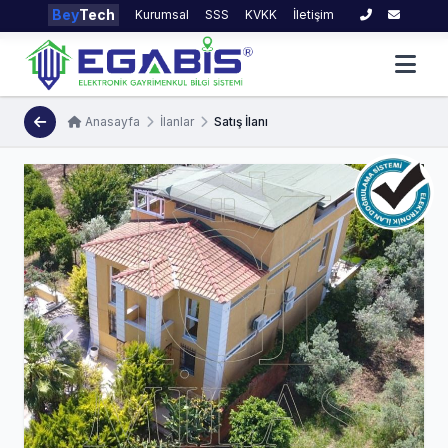
Bey
Tech
Kurumsal
SSS
KVKK
İletişim
Anasayfa
İlanlar
Satış İlanı