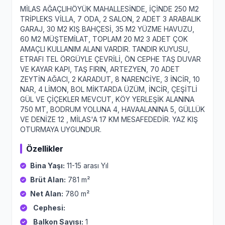
MİLAS AĞAÇLIHÖYÜK MAHALLESİNDE, İÇİNDE 250 M2
TRİPLEKS VİLLA, 7 ODA, 2 SALON, 2 ADET 3 ARABALIK
GARAJ, 30 M2 KIŞ BAHÇESİ, 35 M2 YÜZME HAVUZU,
60 M2 MÜŞTEMİLAT, TOPLAM 20 M2 3 ADET ÇOK
AMAÇLI KULLANIM ALANI VARDIR. TANDIR KUYUSU,
ETRAFI TEL ÖRGÜYLE ÇEVRİLİ, ÖN CEPHE TAŞ DUVAR
VE KAYAR KAPI, TAŞ FIRIN, ARTEZYEN, 70 ADET
ZEYTİN AĞACI, 2 KARADUT, 8 NARENCİYE, 3 İNCİR, 10
NAR, 4 LİMON, BOL MİKTARDA ÜZÜM, İNCİR, ÇEŞİTLİ
GÜL VE ÇİÇEKLER MEVCUT, KÖY YERLEŞİK ALANINA
750 MT, BODRUM YOLUNA 4, HAVAALANINA 5, GÜLLÜK
VE DENİZE 12 , MİLAS'A 17 KM MESAFEDEDİR. YAZ KIŞ
OTURMAYA UYGUNDUR.
Özellikler
Bina Yaşı:
11-15 arası Yıl
Brüt Alan:
781 m²
Net Alan:
780 m²
Cephesi:
Balkon Sayısı:
1