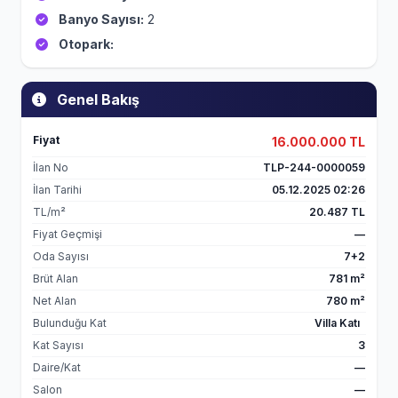
Banyo Sayısı:
2
Otopark:
Genel Bakış
Fiyat
16.000.000 TL
İlan No
TLP-244-0000059
İlan Tarihi
05.12.2025 02:26
TL/m²
20.487 TL
Fiyat Geçmişi
—
Oda Sayısı
7+2
Brüt Alan
781 m²
Net Alan
780 m²
Bulunduğu Kat
Villa Katı
Kat Sayısı
3
Daire/Kat
—
Salon
—