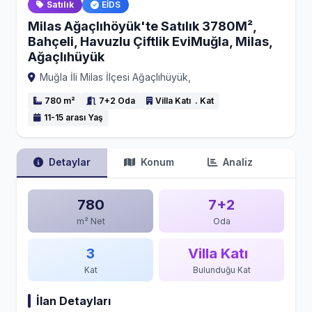
Satılık
EİDS
Milas Ağaçlıhöyük'te Satılık 3780M²,
Bahçeli, Havuzlu Çiftlik EviMuğla, Milas,
Ağaçlıhüyük
Muğla İli Milas İlçesi Ağaçlıhüyük,
780 m²
7+2 Oda
Villa Katı . Kat
11-15 arası Yaş
Detaylar
Konum
Analiz
780
7+2
m² Net
Oda
3
Villa Katı
Kat
Bulunduğu Kat
İlan Detayları