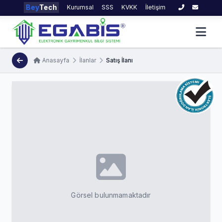
Bey
Tech
Kurumsal
SSS
KVKK
İletişim
Anasayfa
İlanlar
Satış İlanı
Görsel bulunmamaktadır