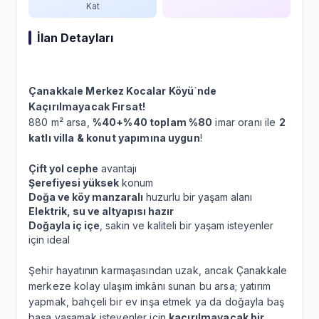
Kat
İlan Detayları
Çanakkale Merkez Kocalar Köyü`nde
Kaçırılmayacak Fırsat!
880 m² arsa,
%40+%40 toplam %80
imar oranı ile
2
katlı villa & konut yapımına uygun
!
Çift yol cephe
avantajı
Şerefiyesi yüksek
konum
Doğa ve köy manzaralı
huzurlu bir yaşam alanı
Elektrik, su ve altyapısı hazır
Doğayla iç içe
, sakin ve kaliteli bir yaşam isteyenler
için ideal
Şehir hayatının karmaşasından uzak, ancak Çanakkale
merkeze kolay ulaşım imkânı sunan bu arsa; yatırım
yapmak, bahçeli bir ev inşa etmek ya da doğayla baş
başa yaşamak isteyenler için
kaçırılmayacak bir