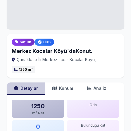
Satılık
EİDS
Merkez Kocalar Köyü`daKonut.
Çanakkale İli Merkez İlçesi Kocalar Köyü,
1250 m²
Detaylar
Konum
Analiz
1250
Oda
m² Net
0
Bulunduğu Kat