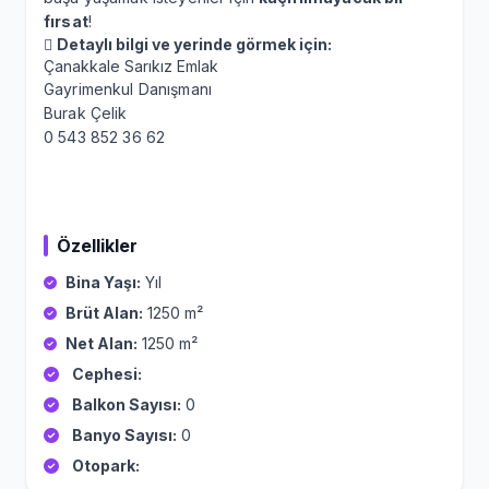
fırsat
!

Detaylı bilgi ve yerinde görmek için:
Çanakkale Sarıkız Emlak
Gayrimenkul Danışmanı
Burak Çelik
0 543 852 36 62
Özellikler
Bina Yaşı:
Yıl
Brüt Alan:
1250 m²
Net Alan:
1250 m²
Cephesi:
Balkon Sayısı:
0
Banyo Sayısı:
0
Otopark: