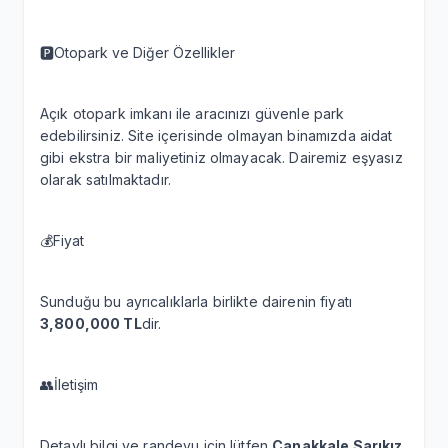
🅿️Otopark ve Diğer Özellikler
Açık otopark imkanı ile aracınızı güvenle park
edebilirsiniz. Site içerisinde olmayan binamızda aidat
gibi ekstra bir maliyetiniz olmayacak. Dairemiz eşyasız
olarak satılmaktadır.
💰Fiyat
Sunduğu bu ayrıcalıklarla birlikte dairenin fiyatı
3,800,000 TL
dir.
👥İletişim
Detaylı bilgi ve randevu için lütfen
Çanakkale Sarıkız