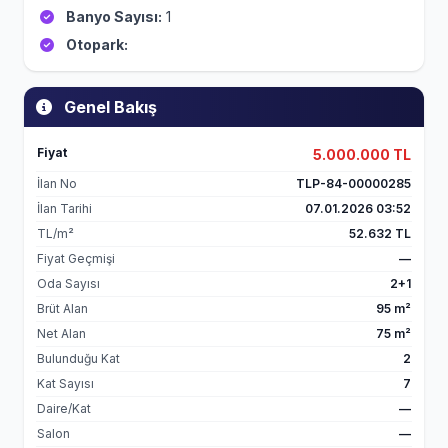
Banyo Sayısı:
1
Otopark:
Genel Bakış
Fiyat
5.000.000 TL
İlan No
TLP-84-00000285
İlan Tarihi
07.01.2026 03:52
TL/m²
52.632 TL
Fiyat Geçmişi
—
Oda Sayısı
2+1
Brüt Alan
95 m²
Net Alan
75 m²
Bulunduğu Kat
2
Kat Sayısı
7
Daire/Kat
—
Salon
—