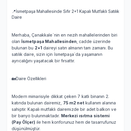
📍İsmetpaşa Mahallesinde Sıfır 2+1 Kapalı Mutfaklı Satılık
Daire
Merhaba, Çanakkale`nin en nezih mahallelerinden biri
olan
İsmetpaşa Mahallesinden
, cadde üzerinde
bulunan bu
2+1
daireyi satın almanın tam zamanı. Bu
satılık daire, sizin için İsmetpaşa`da yaşamanın
ayrıcalığını yaşatacak bir fırsattır.
🏡Daire Özellikleri
Modern mimarisiyle dikkat çeken 7 katlı binanın 2.
katında bulunan dairemiz,
75 m2 net
kullanım alanına
sahiptir. Kapalı mutfaklı dairemizde bir adet balkon ve
bir banyo bulunmaktadır.
Merkezi ısıtma sistemi
(Pay Ölçer)
ile hem konforunuz hem de tasarrufunuz
düşünülmüştür.