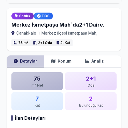
Satılık
EİDS
Merkez İsmetpaşa Mah`da2+1 Daire.
Çanakkale İli Merkez İlçesi İsmetpaşa Mah,
75 m²
2+1 Oda
2. Kat
Detaylar
Konum
Analiz
75
2+1
m² Net
Oda
7
2
Kat
Bulunduğu Kat
İlan Detayları