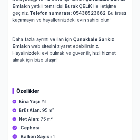
Emlak
ın yetkili temsilcisi
Burak ÇELİK
ile iletişime
geçiniz.
Telefon numarası: 05438523662
. Bu fırsatı
kaçırmayın ve hayallerinizdeki evin sahibi olun!
Daha fazla ayrıntı ve ilan için
Çanakkale Sarıkız
Emlak
ın web sitesini ziyaret edebilirsiniz.
Hayalinizdeki evi bulmak ve güvenilir, hızlı hizmet
almak için bize ulaşın!
Özellikler
Bina Yaşı:
Yıl
Brüt Alan:
95 m²
Net Alan:
75 m²
Cephesi:
Balkon Sayısı:
1