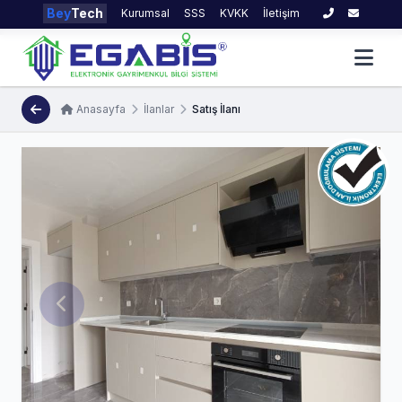
Bey
Tech
Kurumsal
SSS
KVKK
İletişim
Anasayfa
İlanlar
Satış İlanı