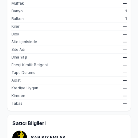
Mutfak
—
Banyo
1
Balkon
1
Kiler
—
Blok
—
Site içerisinde
—
Site Adı
—
Bina Yaşı
—
Enerji Kimlik Belgesi
—
Tapu Durumu
—
Aidat
—
Krediye Uygun
—
Kimden
—
Takas
—
Satıcı Bilgileri
SARIKIZ EMLAK