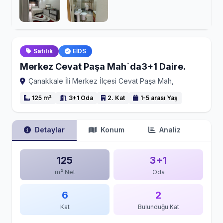
Satılık
EİDS
Merkez Cevat Paşa Mah`da3+1 Daire.
Çanakkale İli Merkez İlçesi Cevat Paşa Mah,
125 m²
3+1 Oda
2. Kat
1-5 arası Yaş
Detaylar
Konum
Analiz
125
3+1
m² Net
Oda
6
2
Kat
Bulunduğu Kat