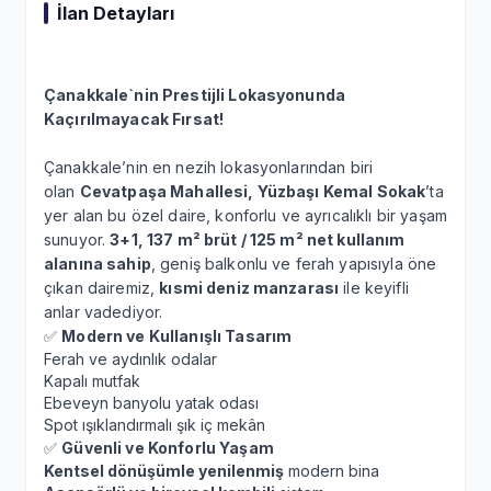
İlan Detayları
Çanakkale`nin Prestijli Lokasyonunda
Kaçırılmayacak Fırsat!
Çanakkale’nin en nezih lokasyonlarından biri
olan
Cevatpaşa Mahallesi, Yüzbaşı Kemal Sokak
’ta
yer alan bu özel daire, konforlu ve ayrıcalıklı bir yaşam
sunuyor.
3+1, 137 m² brüt / 125 m² net kullanım
alanına sahip
, geniş balkonlu ve ferah yapısıyla öne
çıkan dairemiz,
kısmi deniz manzarası
ile keyifli
anlar vadediyor.
✅
Modern ve Kullanışlı Tasarım
Ferah ve aydınlık odalar
Kapalı mutfak
Ebeveyn banyolu yatak odası
Spot ışıklandırmalı şık iç mekân
✅
Güvenli ve Konforlu Yaşam
Kentsel dönüşümle yenilenmiş
modern bina