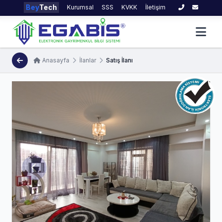
Bey
Tech
Kurumsal
SSS
KVKK
İletişim
Anasayfa
İlanlar
Satış İlanı