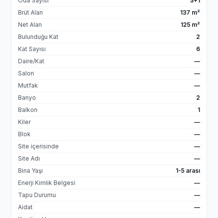
Oda Sayısı
3+1
Brüt Alan
137 m²
Net Alan
125 m²
Bulunduğu Kat
2
Kat Sayısı
6
Daire/Kat
—
Salon
—
Mutfak
—
Banyo
2
Balkon
1
Kiler
—
Blok
—
Site içerisinde
—
Site Adı
—
Bina Yaşı
1-5 arası
Enerji Kimlik Belgesi
—
Tapu Durumu
—
Aidat
—