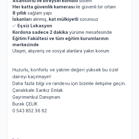
Asansörlü ve bireysel kombili
sistem
Her katta güvenlik kamerası
ile güvenli bir ortam
8 yıllık
sağlam yapı
İskanlar
ı
alınmış,
kat mülkiyetli
sorunsuz
✅
Eşsiz Lokasyon
Kordona sadece 2 dakika
yürüme mesafesinde
Eğitim Fakültesi ve tüm eğitim kurumlarının
merkezinde
Ulaşım, alışveriş ve sosyal alanlara yakın konum
Huzurlu, konforlu ve yatırım değeri yüksek bu özel
daireyi kaçırmayın!
Daha fazla bilgi ve randevu için bizimle iletişime geçin.
Çanakkale Sarıkız Emlak
Gayrimenkul Danışmanı
Burak ÇELİK
0 543 852 36 62