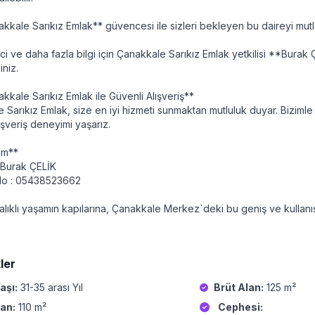
kkale Sarıkız Emlak** güvencesi ile sizleri bekleyen bu daireyi mutl
ci ve daha fazla bilgi için Çanakkale Sarıkız Emlak yetkilisi **Burak Ç
iniz.
kkale Sarıkız Emlak ile Güvenli Alışveriş**
 Sarıkız Emlak, size en iyi hizmeti sunmaktan mutluluk duyar. Bizimle 
alışveriş deneyimi yaşarız.
şim**
: Burak ÇELİK
No : 05438523662
lıklı yaşamın kapılarına, Çanakkale Merkez`deki bu geniş ve kullanışlı
ler
aşı:
31-35 arası Yıl
Brüt Alan:
125 m²
an:
110 m²
Cephesi: