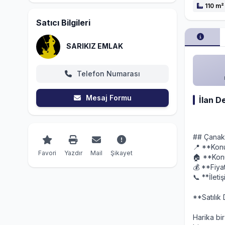
110 m²
Satıcı Bilgileri
SARIKIZ EMLAK
Telefon Numarası
Mesaj Formu
İlan D
## Çanakk
📍 **Kon
Favori
Yazdır
Mail
Şikayet
🏠 **Konut
💰 **Fiy
📞 **İlet
**Satılık 
Harika bi