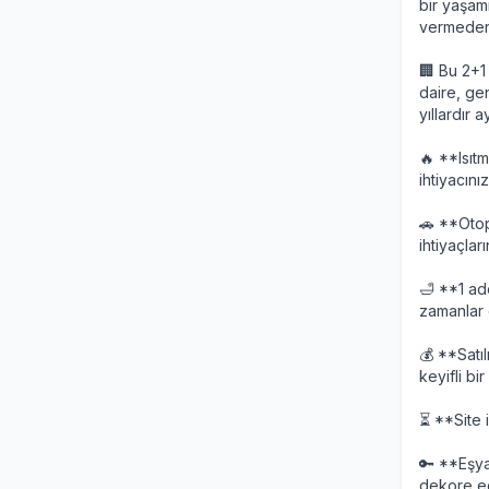
bir yaşamı
vermeden,
🏢 Bu 2+1 
daire, ge
yıllardır
🔥 **Isıt
ihtiyacını
🚗 **Otop
ihtiyaçları
🛁 **1 ad
zamanlar g
💰 **Satıl
keyifli bi
⏳ **Site 
🔑 **Eşya
dekore edi