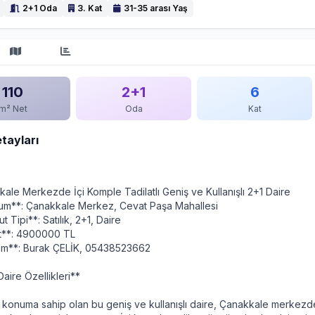
2+1 Oda
3. Kat
31-35 arası Yaş
110
2+1
6
m² Net
Oda
Kat
etayları
ale Merkezde İçi Komple Tadilatlı Geniş ve Kullanışlı 2+1 Daire
um**: Çanakkale Merkez, Cevat Paşa Mahallesi
 Tipi**: Satılık, 2+1, Daire
at**: 4900000 TL
işim**: Burak ÇELİK, 05438523662
Daire Özellikleri**
r konuma sahip olan bu geniş ve kullanışlı daire, Çanakkale merkezd