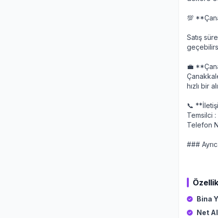
💯 **Çana
Satış süre
geçebilirs
💼 **Çana
Çanakkale
hızlı bir 
📞 **İleti
Temsilci 
Telefon 
### Ayrıca
Özellik
Bina Y
Net Al