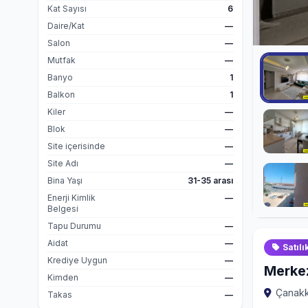
Kat Sayısı
6
Daire/Kat
—
Salon
—
Mutfak
—
Banyo
1
Balkon
1
Kiler
—
Blok
—
Site içerisinde
—
Site Adı
—
Bina Yaşı
31-35 arası
Enerji Kimlik
—
Belgesi
Tapu Durumu
—
Aidat
—
Satılı
Krediye Uygun
—
Merke
Kimden
—
Çanakk
Takas
—