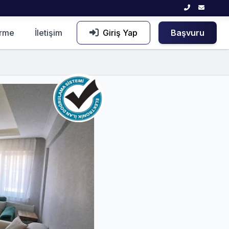
irme
İletişim
Giriş Yap
Başvuru