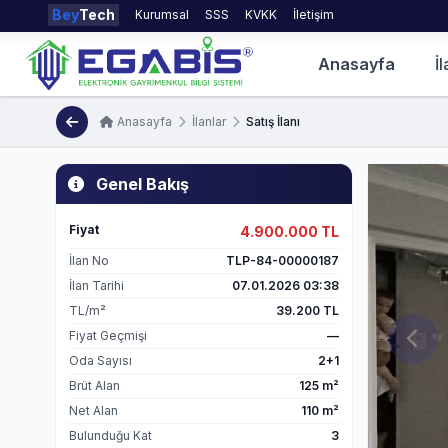
Bey
Tech
Kurumsal
SSS
KVKK
İletişim
Anasayfa
İl
Anasayfa
İlanlar
Satış İlanı
Genel Bakış
Fiyat
4.900.000 TL
İlan No
TLP-84-00000187
İlan Tarihi
07.01.2026 03:38
TL/m²
39.200 TL
Fiyat Geçmişi
—
Oda Sayısı
2+1
Brüt Alan
125 m²
Net Alan
110 m²
Bulunduğu Kat
3