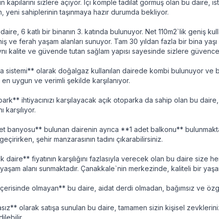
n kapılarını sizlere açıyor. İçi komple tadilat görmüş olan bu daire, 
 yeni sahiplerinin taşınmaya hazır durumda bekliyor.
daire, 6 katlı bir binanın 3. katında bulunuyor. Net 110m2`lik geniş ku
niş ve ferah yaşam alanları sunuyor. Tam 30 yıldan fazla bir bina yaş
 aynı kalite ve güvende tutan sağlam yapısı sayesinde sizlere güvence
ma sistemi** olarak doğalgaz kullanılan dairede kombi bulunuyor ve
z en uygun ve verimli şekilde karşılanıyor.
ark** ihtiyacınızı karşılayacak açık otoparka da sahip olan bu daire,
nı karşılıyor.
et banyosu** bulunan dairenin ayrıca **1 adet balkonu** bulunmakta
eçirirken, şehir manzarasının tadını çıkarabilirsiniz.
ık daire** fiyatının karşılığını fazlasıyla verecek olan bu daire size 
r yaşam alanı sunmaktadır. Çanakkale`nin merkezinde, kaliteli bir yaşa
içerisinde olmayan** bu daire, aidat derdi olmadan, bağımsız ve özg
sız** olarak satışa sunulan bu daire, tamamen sizin kişisel zevklerini
lebilir.