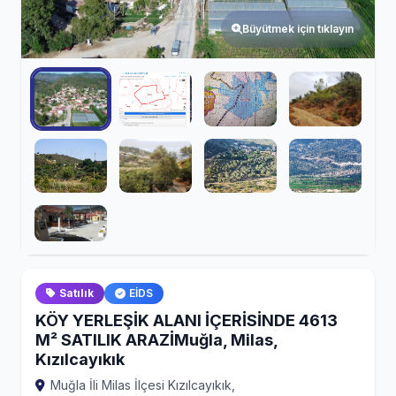
Büyütmek için tıklayın
Satılık
EİDS
KÖY YERLEŞİK ALANI İÇERİSİNDE 4613
M² SATILIK ARAZİMuğla, Milas,
Kızılcayıkık
Muğla İli Milas İlçesi Kızılcayıkık,