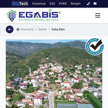
Bey
Tech
Kurumsal
SSS
KVKK
İletişim
Anasayfa
İlanlar
Satış İlanı