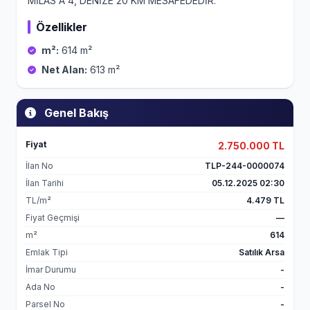
MİLAS'A 4, DENİZE 20 KM MESAFEDEDİR.
Özellikler
m²:
614 m²
Net Alan:
613 m²
Genel Bakış
Fiyat
2.750.000 TL
İlan No
TLP-244-0000074
İlan Tarihi
05.12.2025 02:30
TL/m²
4.479 TL
Fiyat Geçmişi
—
m²
614
Emlak Tipi
Satılık Arsa
İmar Durumu
-
Ada No
-
Parsel No
-