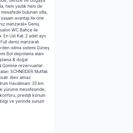
iinde, denize ve doğaya
lla, hem yazlık hem de
e mesafede bulunan villa,
yaşam avantajı ile öne
eniz manzaralı• Geniş
+ salon WC Bahçe ile
 En Üst Kat: 2 adet ayrı
ull deniz manzaralı
rden ısıtma sistemi Güneş
temi Bol depolama alanı
plama & doğal
EN Gömme rezervuarlar:
taları: SCHNEIDER Mutfak
satı: Alev almaz
rum Havalimanı: 33 km
ze yürüme mesafesinde,
konforu, prestijli konum
lı bilgi ve yerinde sunum