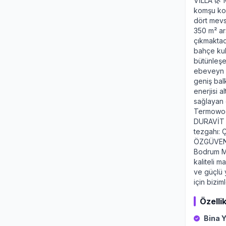
VİLLA 🌿 
komşu kon
dört mevs
350 m² ar
çıkmaktad
bahçe kul
bütünleşe
ebeveyn b
geniş bal
enerjisi 
sağlayan
Termowood
DURAVİT Y
tezgahı: 
ÖZGÜVEN 
Bodrum M
kaliteli 
ve güçlü y
için bizim
Özellik
Bina Y