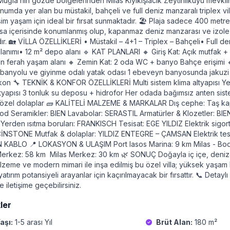
Muğla’nın gözde bölgelerinden Milas Kıyıkışlacık Zeytinlikuyu mevk
umda yer alan bu müstakil, bahçeli ve full deniz manzaralı triplex vi
im yaşam için ideal bir fırsat sunmaktadır. 🏖 Plaja sadece 400 metr
sa içerisinde konumlanmış olup, kapanmaz deniz manzarası ve izole 
ır. 🏡 VİLLA ÖZELLİKLERİ • Müstakil – 4+1 – Triplex – Bahçeli• Full d
lanımı• 12 m² depo alanı 🔹 KAT PLANLARI 🔸 Giriş Kat: Açık mutfak 
n ferah yaşam alanı 🔸 Zemin Kat: 2 oda WC + banyo Bahçe erişimi 🔸
anyolu ve giyinme odalı yatak odası 1 ebeveyn banyosunda jakuzi F
kon 🔧 TEKNİK & KONFOR ÖZELLİKLERİ Multi sistem klima altyapısı Ye
altyapısı 3 tonluk su deposu + hidrofor Her odada bağımsız anten sis
 özel dolaplar 🧱 KALİTELİ MALZEME & MARKALAR Dış cephe: Taş ka
 Seramikler: BIEN Lavabolar: SERASTIL Armatürler & Klozetler: BI
erden ısıtma boruları: FRANKISCH Tesisat: EGE YILDIZ Elektrik sigor
ÇİNSTONE Mutfak & dolaplar: YILDIZ ENTEGRE – ÇAMSAN Elektrik tesi
KABLO 📍 LOKASYON & ULAŞIM Port Iasos Marina: 9 km Milas - Bod
erkez: 58 km Milas Merkez: 30 km 🌿 SONUÇ Doğayla iç içe, deni
malzeme ve modern mimari ile inşa edilmiş bu özel villa; yüksek yaşam 
atırım potansiyeli arayanlar için kaçırılmayacak bir fırsattır. 📞 Detay
le iletişime geçebilirsiniz.
ler
aşı:
1-5 arası Yıl
Brüt Alan:
180 m²