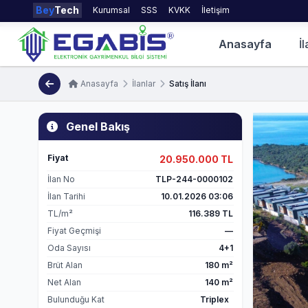
Bey
Tech
Kurumsal
SSS
KVKK
İletişim
Anasayfa
İl
Anasayfa
İlanlar
Satış İlanı
Genel Bakış
Fiyat
20.950.000 TL
İlan No
TLP-244-0000102
İlan Tarihi
10.01.2026 03:06
TL/m²
116.389 TL
Fiyat Geçmişi
—
Oda Sayısı
4+1
Brüt Alan
180 m²
Net Alan
140 m²
Bulunduğu Kat
Triplex