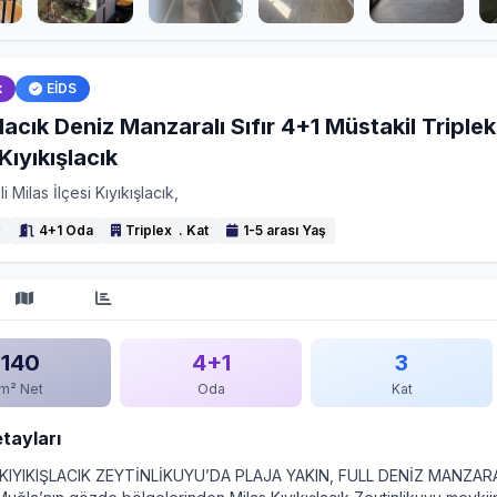
k
EİDS
şlacık Deniz Manzaralı Sıfır 4+1 Müstakil Triple
Kıyıkışlacık
i Milas İlçesi Kıyıkışlacık,
²
4+1 Oda
Triplex . Kat
1-5 arası Yaş
140
4+1
3
m² Net
Oda
Kat
etayları
 KIYIKIŞLACIK ZEYTİNLİKUYU’DA PLAJA YAKIN, FULL DENİZ MANZAR