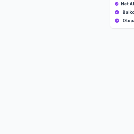
Net Al
Balko
Otop