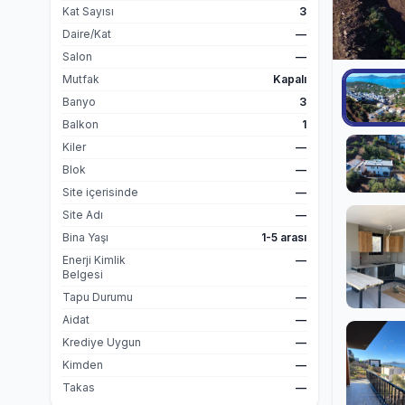
Kat Sayısı
3
Daire/Kat
—
Salon
—
Mutfak
Kapalı
Banyo
3
Balkon
1
Kiler
—
Blok
—
Site içerisinde
—
Site Adı
—
Bina Yaşı
1-5 arası
Enerji Kimlik
—
Belgesi
Tapu Durumu
—
Aidat
—
Krediye Uygun
—
Kimden
—
Takas
—