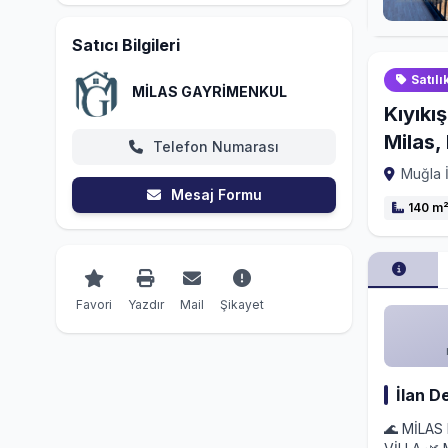
Satıcı Bilgileri
Satılı
MİLAS GAYRİMENKUL
Kıyıkı
Milas, 
Telefon Numarası
Muğla İl
Mesaj Formu
140 m
Favori
Yazdır
Mail
Şikayet
İlan D
🌊 MİLAS