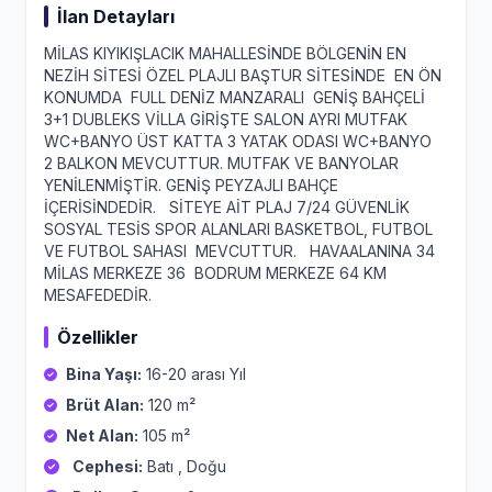
İlan Detayları
MİLAS KIYIKIŞLACIK MAHALLESİNDE BÖLGENİN EN
NEZİH SİTESİ ÖZEL PLAJLI BAŞTUR SİTESİNDE EN ÖN
KONUMDA FULL DENİZ MANZARALI GENİŞ BAHÇELİ
3+1 DUBLEKS VİLLA GİRİŞTE SALON AYRI MUTFAK
WC+BANYO ÜST KATTA 3 YATAK ODASI WC+BANYO
2 BALKON MEVCUTTUR. MUTFAK VE BANYOLAR
YENİLENMİŞTİR. GENİŞ PEYZAJLI BAHÇE
İÇERİSİNDEDİR. SİTEYE AİT PLAJ 7/24 GÜVENLİK
SOSYAL TESİS SPOR ALANLARI BASKETBOL, FUTBOL
VE FUTBOL SAHASI MEVCUTTUR. HAVAALANINA 34
MİLAS MERKEZE 36 BODRUM MERKEZE 64 KM
MESAFEDEDİR.
Özellikler
Bina Yaşı:
16-20 arası Yıl
Brüt Alan:
120 m²
Net Alan:
105 m²
Cephesi:
Batı , Doğu