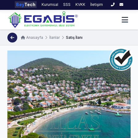
Bey
Tech
Kurumsal
SSS
KVKK
İletişim
Anasayfa
İlanlar
Satış İlanı