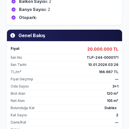
Balkon Sayısı:
2
Banyo Sayısı:
2
Otopark:
Genel Bakış
Fiyat
20.000.000 TL
İlan No
TLP-244-0000171
İlan Tarihi
10.01.2026 03:26
TL/m²
166.667 TL
Fiyat Geçmişi
—
Oda Sayısı
3+1
Brüt Alan
120 m²
Net Alan
105 m²
Bulunduğu Kat
Dublex
Kat Sayısı
2
Daire/Kat
—