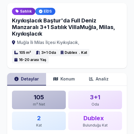
Satılık
EİDS
Kıyıkışlacık Baştur'da Full Deniz
Manzaralı 3+1 Satılık VillaMuğla, Milas,
Kıyıkışlacık
Muğla İli Milas İlçesi Kıyıkışlacık,
105 m²
3+1 Oda
Dublex . Kat
16-20 arası Yaş
Detaylar
Konum
Analiz
105
3+1
m² Net
Oda
2
Dublex
Kat
Bulunduğu Kat