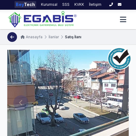
Bey
Tech
Kurumsal
SSS
KVKK
İletişim
Anasayfa
İlanlar
Satış İlanı