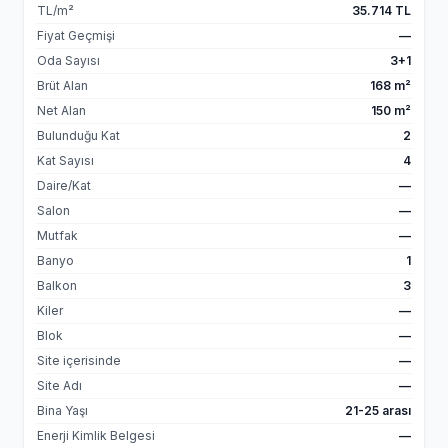
TL/m²
35.714 TL
Fiyat Geçmişi
—
Oda Sayısı
3+1
Brüt Alan
168 m²
Net Alan
150 m²
Bulunduğu Kat
2
Kat Sayısı
4
Daire/Kat
—
Salon
—
Mutfak
—
Banyo
1
Balkon
3
Kiler
—
Blok
—
Site içerisinde
—
Site Adı
—
Bina Yaşı
21-25 arası
Enerji Kimlik Belgesi
—