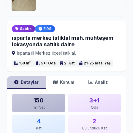
Satılık
EİDS
ısparta merkez istiklal mah. muhteşem
lokasyonda satılık daire
Isparta İli Merkez İlçesi İstiklal,
150 m²
3+1 Oda
2. Kat
21-25 arası Yaş
Detaylar
Konum
Analiz
150
3+1
m² Net
Oda
4
2
Kat
Bulunduğu Kat