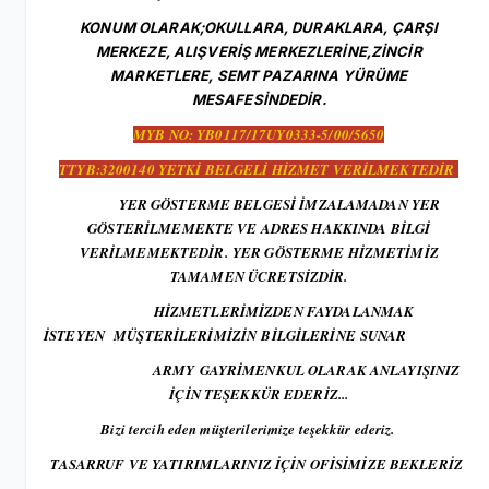
KONUM OLARAK;OKULLARA, DURAKLARA, ÇARŞI
MERKEZE, ALIŞVERİŞ MERKEZLERİNE,ZİNCİR
MARKETLERE, SEMT PAZARINA YÜRÜME
MESAFESİNDEDİR.
MYB NO: YB0117/17UY0333-5/00/5650
TTYB:3200140 YETKİ BELGELİ HİZMET VERİLMEKTEDİR
YER GÖSTERME BELGESİ İMZALAMADAN YER
GÖSTERİLMEMEKTE VE ADRES HAKKINDA BİLGİ
VERİLMEMEKTEDİR. YER GÖSTERME HİZMETİMİZ
TAMAMEN ÜCRETSİZDİR.
HİZMETLERİMİZDEN FAYDALANMAK
İSTEYEN MÜŞTERİLERİMİZİN BİLGİLERİNE SUNAR ​
ARMY GAYRİMENKUL OLARAK ANLAYIŞINIZ
İÇİN TEŞEKKÜR EDERİZ...
Bizi tercih eden müşterilerimize teşekkür ederiz.
TASARRUF VE YATIRIMLARINIZ İÇİN OFİSİMİZE BEKLERİZ