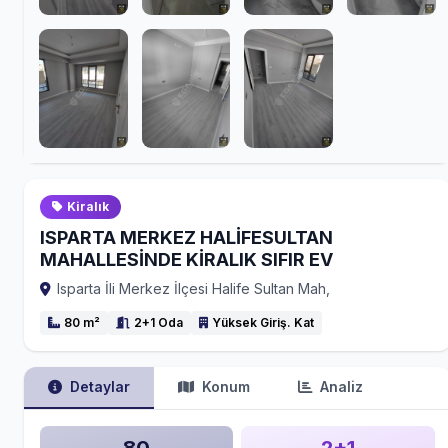
Kiralık
ISPARTA MERKEZ HALİFESULTAN
MAHALLESİNDE KİRALIK SIFIR EV
Isparta İli Merkez İlçesi Halife Sultan Mah,
80 m²
2+1 Oda
Yüksek Giriş. Kat
Detaylar
Konum
Analiz
80
2+1