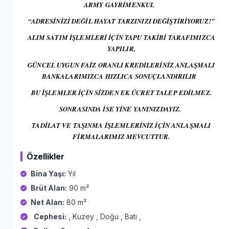
ARMY GAYRİMENKUL
“ADRESİNİZİ DEĞİL HAYAT TARZINIZI DEĞİŞTİRİYORUZ!”
ALIM SATIM İŞLEMLERİ İÇİN TAPU TAKİBİ TARAFIMIZCA
YAPILIR,
GÜNCEL UYGUN FAİZ ORANLI KREDİLERİNİZ ANLAŞMALI
BANKALARIMIZCA HIZLICA SONUÇLANDIRILIR
BU İŞLEMLER İÇİN SİZDEN EK ÜCRET TALEP EDİLMEZ.
SONRASINDA İSE YİNE YANINIZDAYIZ.
TADİLAT VE TAŞINMA İŞLEMLERİNİZ İÇİN ANLAŞMALI
FİRMALARIMIZ MEVCUTTUR.
Özellikler
Bina Yaşı:
Yıl
Brüt Alan:
90 m²
Net Alan:
80 m²
Cephesi:
, Kuzey , Doğu , Batı ,