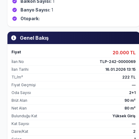
Balkon Sayısı:
1
Banyo Sayısı:
1
Otopark:
Genel Bakış
Fiyat
20.000 TL
İlan No
TLP-242-0000069
İlan Tarihi
16.01.2026 13:15
TL/m²
222 TL
Fiyat Geçmişi
—
Oda Sayısı
2+1
Brüt Alan
90 m²
Net Alan
80 m²
Bulunduğu Kat
Yüksek Giriş
Kat Sayısı
—
Daire/Kat
2