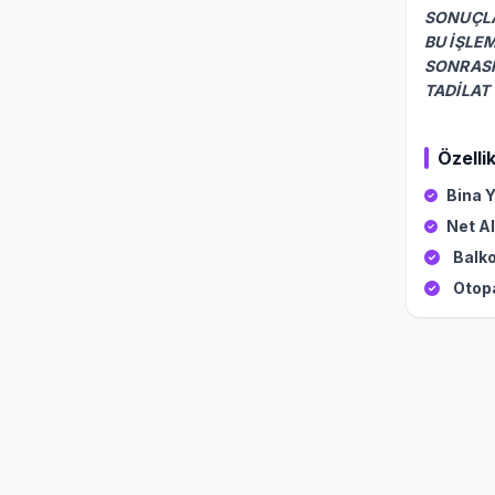
SONUÇLA
BU İŞLEM
SONRASI
TADİLAT
Özellik
Bina Y
Net Al
Balko
Otop