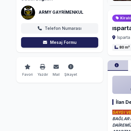
ARMY GAYRİMENKUL
Kiralı
ıspart
Telefon Numarası
Isparta
Mesaj Formu
80 m²
Favori
Yazdır
Mail
Şikayet
İlan D
SAYGI V
BAĞLAR 
DAİREMİZ