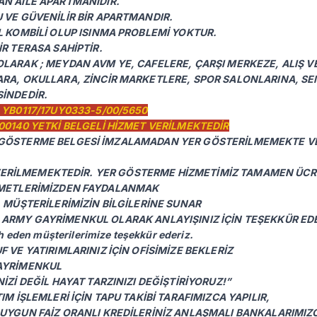
N AİLE APARTMANIDIR.
 VE GÜVENİLİR BİR APARTMANDIR.
L KOMBİLİ OLUP ISINMA PROBLEMİ YOKTUR.
İR TERASA SAHİPTİR.
LARAK ; MEYDAN AVM YE, CAFELERE, ÇARŞI MERKEZE, ALIŞ V
RA, OKULLARA, ZİNCİR MARKETLERE, SPOR SALONLARINA, S
İNDEDİR.
 YB0117/17UY0333-5/00/5650
00140 YETKİ BELGELİ HİZMET VERİLMEKTEDİR
STERME BELGESİ İMZALAMADAN YER GÖSTERİLMEMEKTE VE
EMEKTEDİR. YER GÖSTERME HİZMETİMİZ TAMAMEN ÜCRE
LERİMİZDEN FAYDALANMAK
 MÜŞTERİLERİMİZİN BİLGİLERİNE SUNAR ​
AYRİMENKUL OLARAK ANLAYIŞINIZ İÇİN TEŞEKKÜR EDER
cih eden müşterilerimize teşekkür ederiz.
 VE YATIRIMLARINIZ İÇİN OFİSİMİZE BEKLERİZ
AYRİMENKUL
İZİ DEĞİL HAYAT TARZINIZI DEĞİŞTİRİYORUZ!”
IM İŞLEMLERİ İÇİN TAPU TAKİBİ TARAFIMIZCA YAPILIR,
UYGUN FAİZ ORANLI KREDİLERİNİZ ANLAŞMALI BANKALARIMIZC