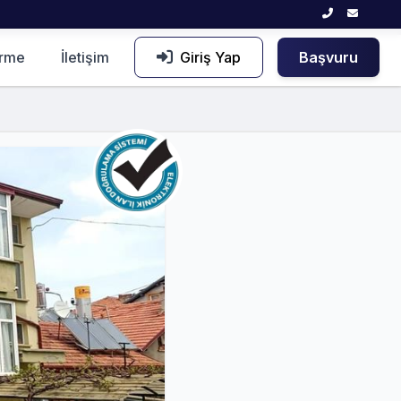
irme
İletişim
Giriş Yap
Başvuru