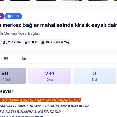
k
EİDS
a merkez bağlar mahallesinde kiralık eşyalı dai
 İli Merkez İlçesi Bağlar,
2+1 Oda
3. Kat
16-20 arası Yaş
80
2+1
3
m² Net
Oda
Kat
etayları
E GÜVENİN ADRESİ ARMY GAYRİMENKULDEN
MAHALLESİNDE 80 M2 2+1 DAİREMİZ KİRALIKTIR.
 3 KATLI BİNANIN 3. KATINDADIR.