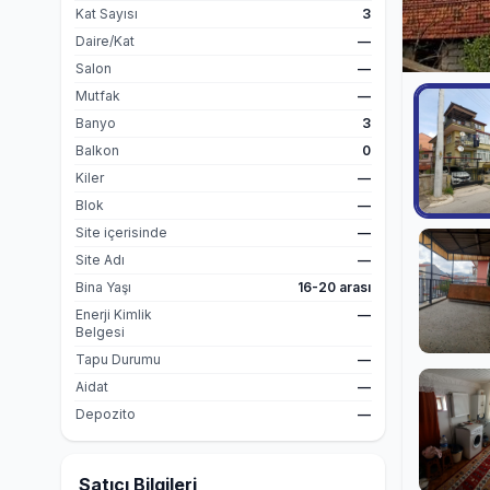
Kat Sayısı
3
Daire/Kat
—
Salon
—
Mutfak
—
Banyo
3
Balkon
0
Kiler
—
Blok
—
Site içerisinde
—
Site Adı
—
Bina Yaşı
16-20 arası
Enerji Kimlik
—
Belgesi
Tapu Durumu
—
Aidat
—
Depozito
—
Satıcı Bilgileri