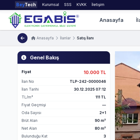
Bey
Tech
Kurumsal
SSS
KVKK
İletişim
Anasayfa
İl
Anasayfa
İlanlar
Satış İlanı
Genel Bakış
Fiyat
10.000 TL
İlan No
TLP-242-0000046
İlan Tarihi
30.12.2025 07:12
TL/m²
111 TL
Fiyat Geçmişi
—
Oda Sayısı
2+1
Brüt Alan
90 m²
Net Alan
80 m²
Bulunduğu Kat
3