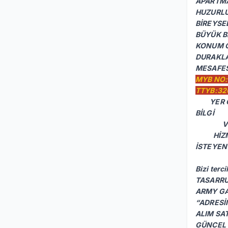
APARTMA
HUZURLU
BİREYSE
BÜYÜK B
KONUM O
DURAKLA
MESAFES
MYB NO:
TTYB:32
YER GÖ
BİLGİ
VERİLM
HİZMET
İSTEYEN
ARMY G
Bizi ter
TASARRUF
ARMY G
“ADRESİN
ALIM SAT
GÜNCEL 