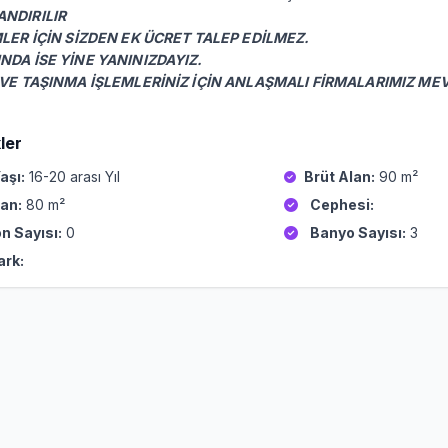
NDIRILIR
LER İÇİN SİZDEN EK ÜCRET TALEP EDİLMEZ.
NDA İSE YİNE YANINIZDAYIZ.
 VE TAŞINMA İŞLEMLERİNİZ İÇİN ANLAŞMALI FİRMALARIMIZ M
ler
aşı:
16-20 arası Yıl
Brüt Alan:
90 m²
an:
80 m²
Cephesi:
n Sayısı:
0
Banyo Sayısı:
3
ark: