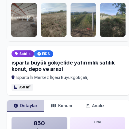
Satılık
EİDS
ısparta büyük gökçelide yatırımlık satılık
konut, depo ve arazi
Isparta İli Merkez İlçesi Büyükgökçeli,
850 m²
Detaylar
Konum
Analiz
850
Oda