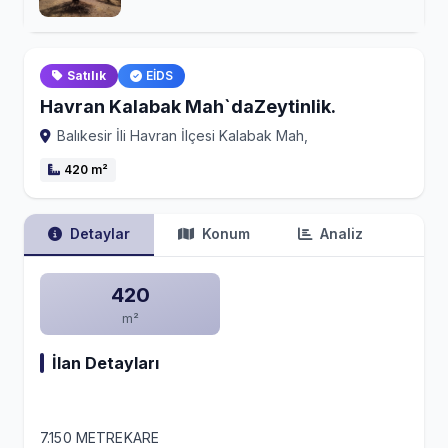
Satılık
EİDS
Havran Kalabak Mah`daZeytinlik.
Balıkesir İli Havran İlçesi Kalabak Mah,
420 m²
Detaylar
Konum
Analiz
420
m²
İlan Detayları
7.150 METREKARE