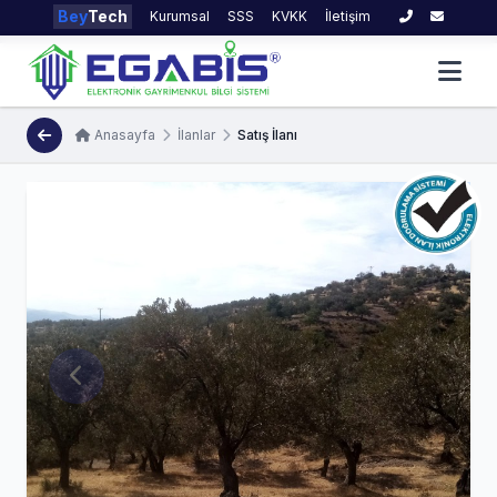
Bey
Tech
Kurumsal
SSS
KVKK
İletişim
Anasayfa
İlanlar
Satış İlanı