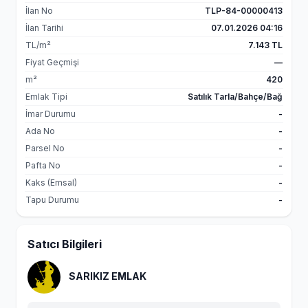
İlan No
TLP-84-00000413
İlan Tarihi
07.01.2026 04:16
TL/m²
7.143 TL
Fiyat Geçmişi
—
m²
420
Emlak Tipi
Satılık Tarla/Bahçe/Bağ
İmar Durumu
-
Ada No
-
Parsel No
-
Pafta No
-
Kaks (Emsal)
-
Tapu Durumu
-
Satıcı Bilgileri
SARIKIZ EMLAK