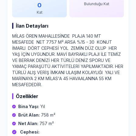
0
Bulunduğu Kat
Kat
İlan Detayları
MİLAS ÖREN MAHALLESİNDE PLAJA 140 MT
MESAFEDE NET 7757 M² ARSA %15 - 30 KONUT
İMARLI DÖRT CEPHESİ YOL ZEMİN DÜZ OLUP HER
YAŞ İÇİN UYGUNDUR. MAVİ BAYRAKLI PLAJI İLE TEMİZ
VE BERRAK DENİZİ HER TÜRLÜ DENİZ SPORU VE
YAMAÇ PARAŞÜTÜ AKTİVİTELERİ YAPILMAKTADIR. HER
TÜRLÜ ALIŞ VERİŞ İMKANI ULAŞIM KOLAYLIĞI YALI VE
MARİNAYA 2 KM MİLAS'A 45 HAVAALANINA 55 KM
MESAFEDEDİR.
Özellikler
Bina Yaşı:
Yıl
Brüt Alan:
758 m²
Net Alan:
757 m²
Cephesi: