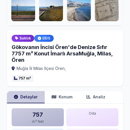
Satılık
EİDS
Gökovanın İncisi Ören'de Denize Sıfır
7757 m² Konut İmarlı ArsaMuğla, Milas,
Ören
Muğla İli Milas İlçesi Ören,
757 m²
Detaylar
Konum
Analiz
757
Oda
m² Net