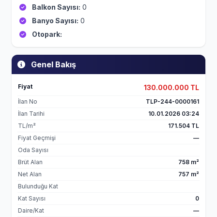
Balkon Sayısı:
0
Banyo Sayısı:
0
Otopark:
Genel Bakış
Fiyat
130.000.000 TL
İlan No
TLP-244-0000161
İlan Tarihi
10.01.2026 03:24
TL/m²
171.504 TL
Fiyat Geçmişi
—
Oda Sayısı
Brüt Alan
758 m²
Net Alan
757 m²
Bulunduğu Kat
Kat Sayısı
0
Daire/Kat
—