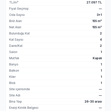
TL/m²
27.097 TL
Fiyat Geçmişi
—
Oda Sayısı
3+1
Brüt Alan
155 m²
Net Alan
155 m²
Bulunduğu Kat
2
Kat Sayısı
4
Daire/Kat
2
Salon
1
Mutfak
Kapalı
Banyo
1
Balkon
1
Kiler
1
Blok
1
Site içerisinde
—
Site Adı
—
Bina Yaşı
26-30 arası
Enerji Kimlik Belgesi
—