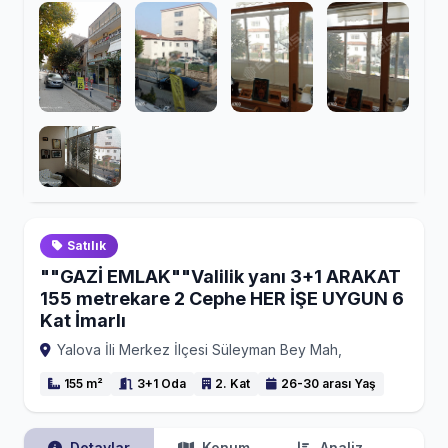
Satılık
""GAZİ EMLAK""Valilik yanı 3+1 ARAKAT
155 metrekare 2 Cephe HER İŞE UYGUN 6
Kat İmarlı
Yalova İli Merkez İlçesi Süleyman Bey Mah,
155 m²
3+1 Oda
2. Kat
26-30 arası Yaş
Detaylar
Konum
Analiz