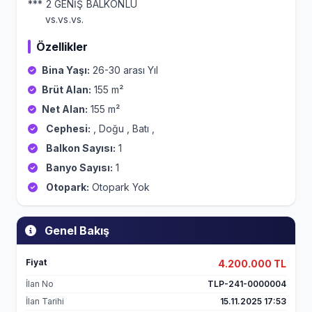
*** 2 GENİŞ BALKONLU
vs.vs.vs.
Özellikler
Bina Yaşı:
26-30 arası Yıl
Brüt Alan:
155 m²
Net Alan:
155 m²
Cephesi:
, Doğu , Batı ,
Balkon Sayısı:
1
Banyo Sayısı:
1
Otopark:
Otopark Yok
Genel Bakış
Fiyat
4.200.000 TL
İlan No
TLP-241-0000004
İlan Tarihi
15.11.2025 17:53