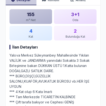
155
3+1
m² Net
Oda
4
2
Kat
Bulunduğu Kat
İlan Detayları
Yalova Merkez Süleymanbey Mahallesinde Yıkılan
VALİLİK ve JANDARMA yanındaki Sokakta 3 Sokak
Birleşimine bakan DÜKKAN ÜSTÜ 1.Katta bulunan
DOĞALGAZLI SATILIK DAİRE.
*** BÜRO,DİŞÇİ,GÜZELLİK
SALONU,KUAFÖR,AVUKATLIK BÜROSU vb.HER İŞE
UYGUN
*** 4 Kat olup 6 Kata İmarlı
*** Tam Merkezde TİCARETİN KALBİNDE
*** Çift tarafa bakıyor ve Cephesi GENİŞ