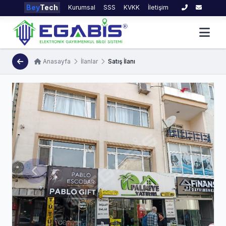
Bey
Tech
Kurumsal
SSS
KVKK
İletişim
Anasayfa
İlanlar
Satış İlanı