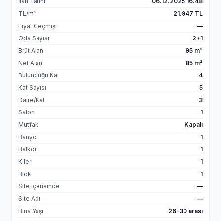
İlan Tarihi
06.12.2025 16:48
TL/m²
21.947 TL
Fiyat Geçmişi
—
Oda Sayısı
2+1
Brüt Alan
95 m²
Net Alan
85 m²
Bulunduğu Kat
4
Kat Sayısı
5
Daire/Kat
3
Salon
1
Mutfak
Kapalı
Banyo
1
Balkon
1
Kiler
1
Blok
1
Site içerisinde
—
Site Adı
—
Bina Yaşı
26-30 arası