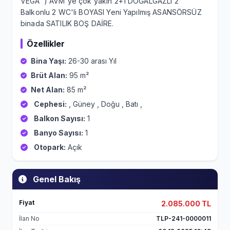
VEGA ) AVM'ye çok yakın 2+1 DOĞALGAZLI 2
Balkonlu 2 WC'li BOYASI Yeni Yapılmış ASANSÖRSÜZ
binada SATILIK BOŞ DAİRE.
Özellikler
Bina Yaşı:
26-30 arası Yıl
Brüt Alan:
95 m²
Net Alan:
85 m²
Cephesi:
, Güney , Doğu , Batı ,
Balkon Sayısı:
1
Banyo Sayısı:
1
Otopark:
Açık
Genel Bakış
Fiyat
2.085.000 TL
İlan No
TLP-241-0000011