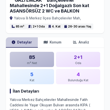
""GAZİ EMLAK""Bahçelievler
Mahallesinde 2+1 Doğalgazlı Son kat
ASANSÖRSÜZ 2 WC ve BALKON
Yalova İli Merkez İlçesi Bahçelievler Mah,
85 m²
2+1 Oda
4. Kat
26-30 arası Yaş
Detaylar
Konum
Analiz
85
2+1
m² Net
Oda
5
4
Kat
Bulunduğu Kat
İlan Detayları
Yalova Merkez Bahçelievler Mahallesinde Fatih
Caddesi ile Yaşar Okuyan Bulvarı arasında KİPA (