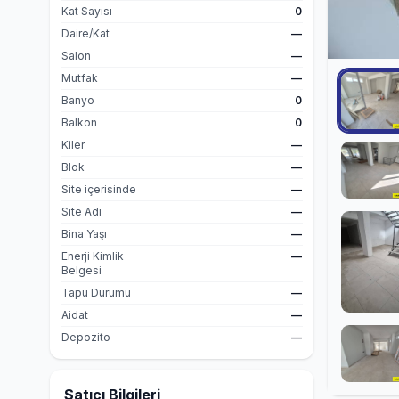
Kat Sayısı
0
Daire/Kat
—
Salon
—
Mutfak
—
Banyo
0
Balkon
0
Kiler
—
Blok
—
Site içerisinde
—
Site Adı
—
Bina Yaşı
—
Enerji Kimlik
—
Belgesi
Tapu Durumu
—
Aidat
—
Depozito
—
Satıcı Bilgileri