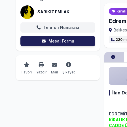
Kiralı
SARIKIZ EMLAK
Edremi
Telefon Numarası
Balıkes
220 m
Mesaj Formu
Favori
Yazdır
Mail
Şikayet
İlan D
EDREMİT
KİRALIK
CADDE Ü