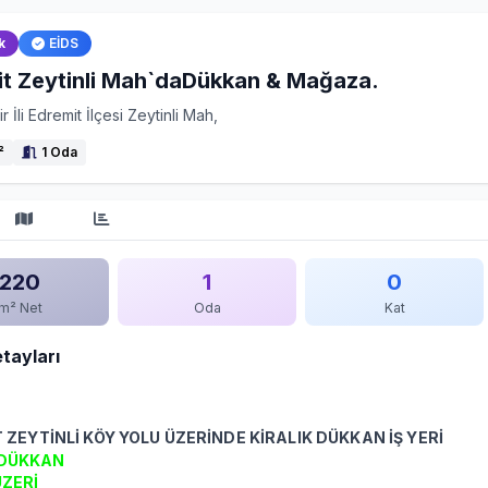
k
EİDS
t Zeytinli Mah`daDükkan & Mağaza.
ir İli Edremit İlçesi Zeytinli Mah,
²
1 Oda
220
1
0
m² Net
Oda
Kat
etayları
 ZEYTİNLİ KÖY YOLU ÜZERİNDE KİRALIK DÜKKAN İŞ YERİ
 DÜKKAN
ZERİ