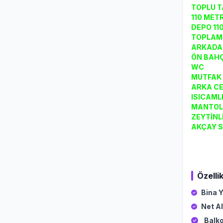
TOPLU T
110 MET
DEPO 11
TOPLAM
ARKADA
ÖN BAHÇ
WC
MUTFAK
ARKA CE
ISICAML
MANTOL
ZEYTİNL
AKÇAY S
Özellik
Bina Y
Net Al
Balko