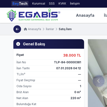
Bey
Tech
Kurumsal
SSS
KVKK
İletişim
Anasayfa
İl
Anasayfa
İlanlar
Satış İlanı
Genel Bakış
Fiyat
38.000 TL
İlan No
TLP-84-00000381
İlan Tarihi
07.01.2026 04:12
TL/m²
—
Fiyat Geçmişi
—
Oda Sayısı
1
Brüt Alan
0 m²
Net Alan
220 m²
Bulunduğu Kat