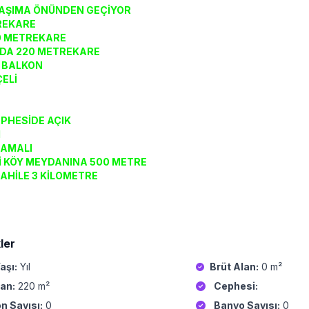
AŞIMA ÖNÜNDEN GEÇİYOR
REKARE
0 METREKARE
DA 220 METREKARE
 BALKON
ELİ
PHESİDE AÇIK
I
AMALI
İ KÖY MEYDANINA 500 METRE
AHİLE 3 KİLOMETRE
ler
aşı:
Yıl
Brüt Alan:
0 m²
an:
220 m²
Cephesi:
n Sayısı:
0
Banyo Sayısı:
0