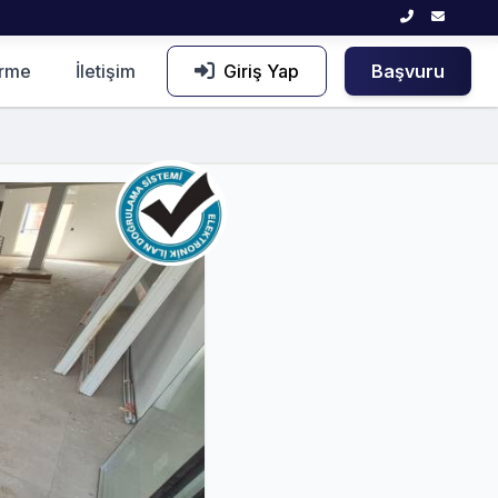
irme
İletişim
Giriş Yap
Başvuru