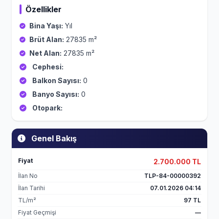
Özellikler
Bina Yaşı:
Yıl
Brüt Alan:
27835 m²
Net Alan:
27835 m²
Cephesi:
Balkon Sayısı:
0
Banyo Sayısı:
0
Otopark:
Genel Bakış
Fiyat
2.700.000 TL
İlan No
TLP-84-00000392
İlan Tarihi
07.01.2026 04:14
TL/m²
97 TL
Fiyat Geçmişi
—