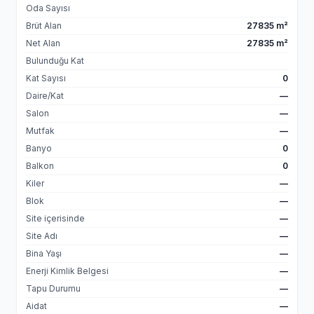
Oda Sayısı
Brüt Alan
27835 m²
Net Alan
27835 m²
Bulunduğu Kat
Kat Sayısı
0
Daire/Kat
—
Salon
—
Mutfak
—
Banyo
0
Balkon
0
Kiler
—
Blok
—
Site içerisinde
—
Site Adı
—
Bina Yaşı
—
Enerji Kimlik Belgesi
—
Tapu Durumu
—
Aidat
—