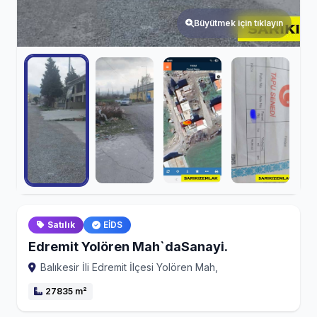
Büyütmek için tıklayın
Satılık
EİDS
Edremit Yolören Mah`daSanayi.
Balıkesir İli Edremit İlçesi Yolören Mah,
27835 m²