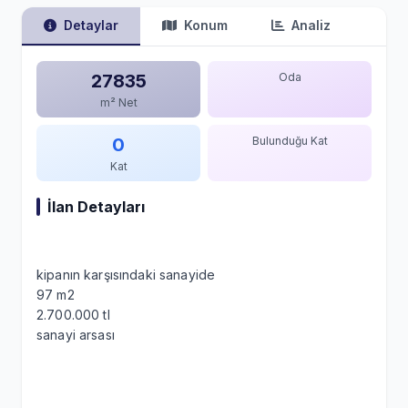
Detaylar
Konum
Analiz
27835
Oda
m² Net
0
Bulunduğu Kat
Kat
İlan Detayları
kipanın karşısındaki sanayide
97 m2
2.700.000 tl
sanayi arsası