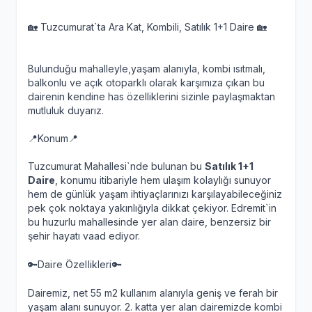
🏡 Tuzcumurat`ta Ara Kat, Kombili, Satılık 1+1 Daire 🏡
Bulunduğu mahalleyle,yaşam alanıyla, kombi ısıtmalı,
balkonlu ve açık otoparklı olarak karşımıza çıkan bu
dairenin kendine has özelliklerini sizinle paylaşmaktan
mutluluk duyarız.
📍Konum📍
Tuzcumurat Mahallesi`nde bulunan bu
Satılık 1+1
Daire
, konumu itibariyle hem ulaşım kolaylığı sunuyor
hem de günlük yaşam ihtiyaçlarınızı karşılayabileceğiniz
pek çok noktaya yakınlığıyla dikkat çekiyor. Edremit`in
bu huzurlu mahallesinde yer alan daire, benzersiz bir
şehir hayatı vaad ediyor.
🔑Daire Özellikleri🔑
Dairemiz, net 55 m2 kullanım alanıyla geniş ve ferah bir
yaşam alanı sunuyor. 2. katta yer alan dairemizde kombi