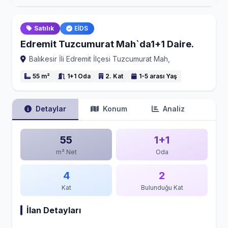
Satılık
EİDS
Edremit Tuzcumurat Mah`da1+1 Daire.
Balıkesir İli Edremit İlçesi Tuzcumurat Mah,
55 m²
1+1 Oda
2. Kat
1-5 arası Yaş
Detaylar
Konum
Analiz
55
1+1
m² Net
Oda
4
2
Kat
Bulunduğu Kat
İlan Detayları