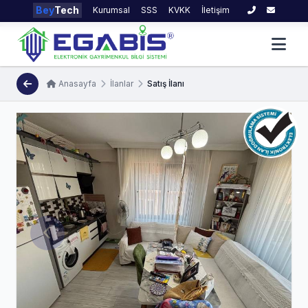
Bey
Tech
Kurumsal
SSS
KVKK
İletişim
Anasayfa
İlanlar
Satış İlanı