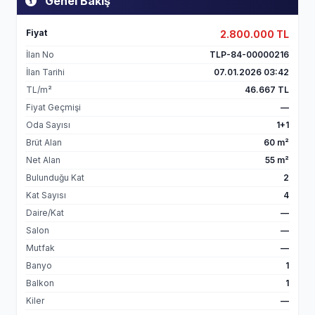
Genel Bakış
Fiyat
2.800.000 TL
İlan No
TLP-84-00000216
İlan Tarihi
07.01.2026 03:42
TL/m²
46.667 TL
Fiyat Geçmişi
—
Oda Sayısı
1+1
Brüt Alan
60 m²
Net Alan
55 m²
Bulunduğu Kat
2
Kat Sayısı
4
Daire/Kat
—
Salon
—
Mutfak
—
Banyo
1
Balkon
1
Kiler
—