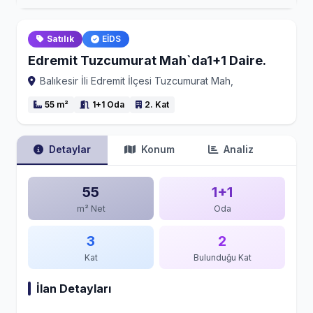
Satılık
EİDS
Edremit Tuzcumurat Mah`da1+1 Daire.
Balıkesir İli Edremit İlçesi Tuzcumurat Mah,
55 m²
1+1 Oda
2. Kat
Detaylar
Konum
Analiz
55
1+1
m² Net
Oda
3
2
Kat
Bulunduğu Kat
İlan Detayları