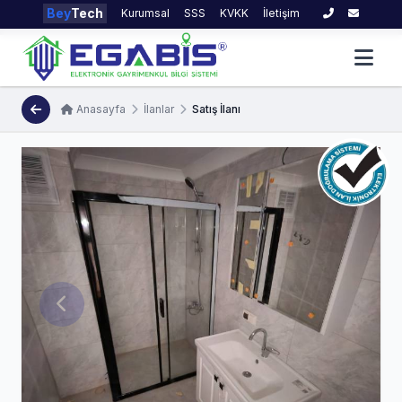
Bey
Tech
Kurumsal
SSS
KVKK
İletişim
Anasayfa
İlanlar
Satış İlanı