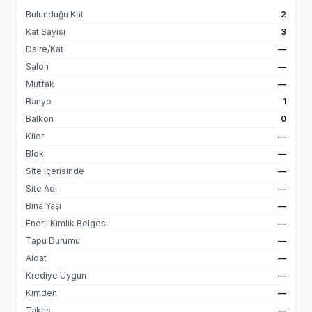
Bulunduğu Kat
2
Kat Sayısı
3
Daire/Kat
—
Salon
—
Mutfak
—
Banyo
1
Balkon
0
Kiler
—
Blok
—
Site içerisinde
—
Site Adı
—
Bina Yaşı
—
Enerji Kimlik Belgesi
—
Tapu Durumu
—
Aidat
—
Krediye Uygun
—
Kimden
—
Takas
—