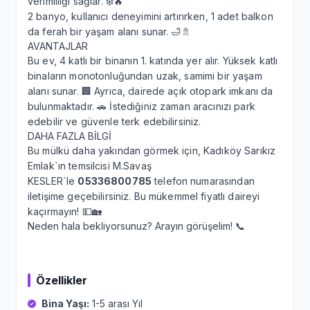
verimliliği sağlar. ❄️🔥
2 banyo, kullanıcı deneyimini artırırken, 1 adet balkon
da ferah bir yaşam alanı sunar. 🛁🚿
AVANTAJLAR
Bu ev, 4 katlı bir binanın 1. katında yer alır. Yüksek katlı
binaların monotonluğundan uzak, samimi bir yaşam
alanı sunar. 🏢 Ayrıca, dairede açık otopark imkanı da
bulunmaktadır. 🚗 İstediğiniz zaman aracınızı park
edebilir ve güvenle terk edebilirsiniz.
DAHA FAZLA BİLGİ
Bu mülkü daha yakından görmek için, Kadıköy Sarıkız
Emlak`ın temsilcisi M.Savaş
KESLER`le
05336800785
telefon numarasından
iletişime geçebilirsiniz. Bu mükemmel fiyatlı daireyi
kaçırmayın! 💵🏡
Neden hala bekliyorsunuz? Arayın görüşelim! 📞
Özellikler
Bina Yaşı:
1-5 arası Yıl