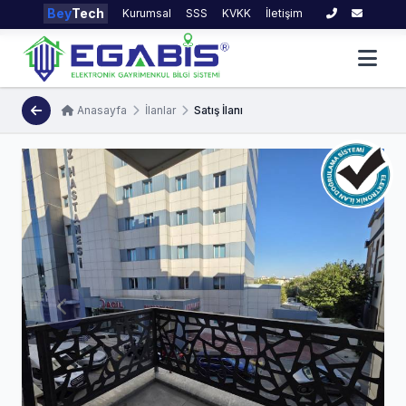
Bey
Tech
Kurumsal
SSS
KVKK
İletişim
Anasayfa
İlanlar
Satış İlanı