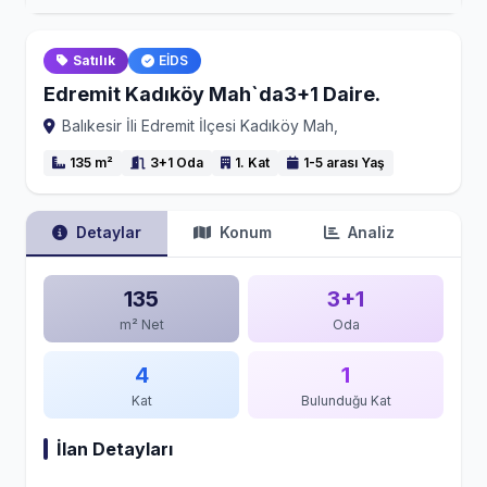
Satılık
EİDS
Edremit Kadıköy Mah`da3+1 Daire.
Balıkesir İli Edremit İlçesi Kadıköy Mah,
135 m²
3+1 Oda
1. Kat
1-5 arası Yaş
Detaylar
Konum
Analiz
135
3+1
m² Net
Oda
4
1
Kat
Bulunduğu Kat
İlan Detayları