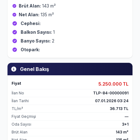
Brüt Alan:
143 m²
Net Alan:
135 m²
Cephesi:
Balkon Sayısı:
1
Banyo Sayısı:
2
Otopark:
Genel Bakış
Fiyat
5.250.000 TL
İlan No
TLP-84-00000091
İlan Tarihi
07.01.2026 03:24
TL/m²
36.713 TL
Fiyat Geçmişi
—
Oda Sayısı
3+1
Brüt Alan
143 m²
Net Alan
135 m²