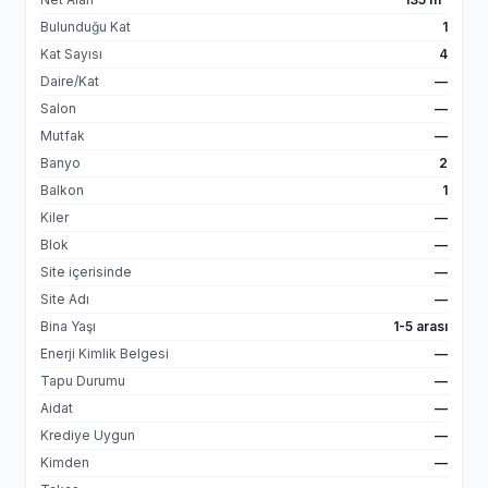
Bulunduğu Kat
1
Kat Sayısı
4
Daire/Kat
—
Salon
—
Mutfak
—
Banyo
2
Balkon
1
Kiler
—
Blok
—
Site içerisinde
—
Site Adı
—
Bina Yaşı
1-5 arası
Enerji Kimlik Belgesi
—
Tapu Durumu
—
Aidat
—
Krediye Uygun
—
Kimden
—