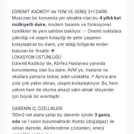
EDREMİT KADIKÖY`de YENİ VE GENİŞ 3+1 DAİRE
Muazzam bir konumda yer almakta olan bu
4 yıllık kat
mülkiyetli daire
, modern tasarımı ve fonksiyonel
özellikleri ile yeni sahibini bekliyor. ✅ Önemli noktalara
yakınlığı ve ulaşım kolaylığı ile şehir yaşamını
kolaylaştıran bu daire, yer aldığı bölgede ender
bulunan bir fırsattır. 🌟
LOKASYON ÜSTÜNLÜĞÜ
Edremit Kadıköy`de, Körfez Hastanesi yanında
konumlanmış olan bu daire; AVM`ye, hastane ve
okullara yalnızca birkaç adım uzaklıkta.📍 Ayrıca ana
yola çok yakın olması, ulaşımı kolaylaştırıyor. Bu, hem
yatırım hem de oturma amaçlı satın almak isteyenler
için büyük bir avantajdır.
DAİRENİN İÇ ÖZELLİKLERİ
130m2 net alana sahip bu dairenin içinde
3 geniş
oda
ve 1 salon bulunmaktadır. Kombi (doğalgaz) ile
ısıtılan dairede, iklimlendirme çözümleri, enerji