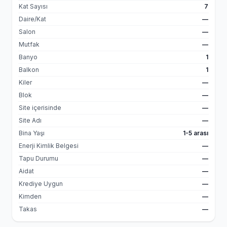
Kat Sayısı
7
Daire/Kat
—
Salon
—
Mutfak
—
Banyo
1
Balkon
1
Kiler
—
Blok
—
Site içerisinde
—
Site Adı
—
Bina Yaşı
1-5 arası
Enerji Kimlik Belgesi
—
Tapu Durumu
—
Aidat
—
Krediye Uygun
—
Kimden
—
Takas
—