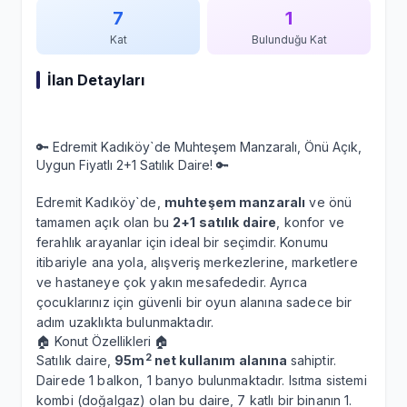
7
1
Kat
Bulunduğu Kat
İlan Detayları
🔑 Edremit Kadıköy`de Muhteşem Manzaralı, Önü Açık,
Uygun Fiyatlı 2+1 Satılık Daire! 🔑
Edremit Kadıköy`de,
muhteşem manzaralı
ve önü
tamamen açık olan bu
2+1 satılık daire
, konfor ve
ferahlık arayanlar için ideal bir seçimdir. Konumu
itibariyle ana yola, alışveriş merkezlerine, marketlere
ve hastaneye çok yakın mesafededir. Ayrıca
çocuklarınız için güvenli bir oyun alanına sadece bir
adım uzaklıkta bulunmaktadır.
🏠 Konut Özellikleri 🏠
2
Satılık daire,
95m
net kullanım alanına
sahiptir.
Dairede 1 balkon, 1 banyo bulunmaktadır. Isıtma sistemi
kombi (doğalgaz) olan bu daire, 7 katlı bir binanın 1.