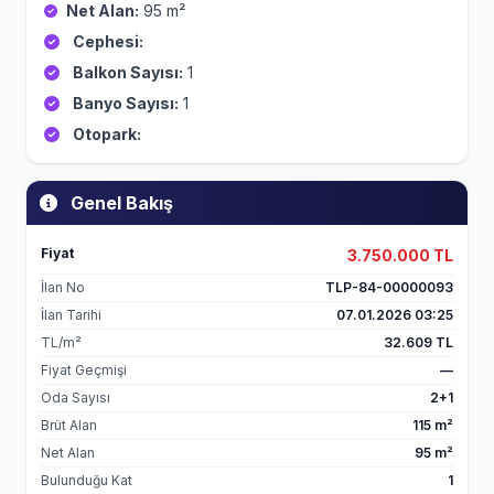
Net Alan:
95 m²
Cephesi:
Balkon Sayısı:
1
Banyo Sayısı:
1
Otopark:
Genel Bakış
Fiyat
3.750.000 TL
İlan No
TLP-84-00000093
İlan Tarihi
07.01.2026 03:25
TL/m²
32.609 TL
Fiyat Geçmişi
—
Oda Sayısı
2+1
Brüt Alan
115 m²
Net Alan
95 m²
Bulunduğu Kat
1