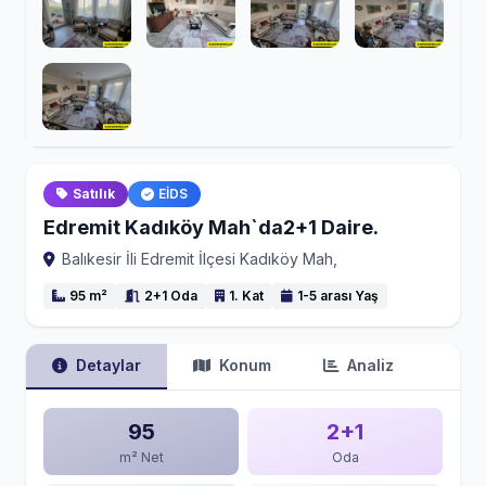
Satılık
EİDS
Edremit Kadıköy Mah`da2+1 Daire.
Balıkesir İli Edremit İlçesi Kadıköy Mah,
95 m²
2+1 Oda
1. Kat
1-5 arası Yaş
Detaylar
Konum
Analiz
95
2+1
m² Net
Oda