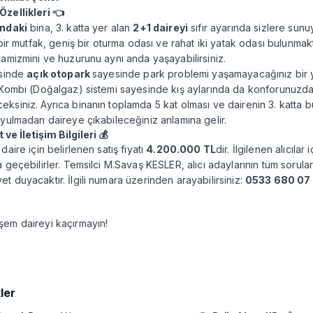
Özellikleri 👈
ındaki
bina, 3. katta yer alan
2+1 daireyi
sıfır ayarında sizlere sunu
ı bir mutfak, geniş bir oturma odası ve rahat iki yatak odası bulunma
namizmini ve huzurunu aynı anda yaşayabilirsiniz.
isinde
açık otopark
sayesinde park problemi yaşamayacağınız bir y
 Kombi (Doğalgaz) sistemi sayesinde kış aylarında da konforunuzd
ksiniz. Ayrıca binanın toplamda 5 kat olması ve dairenin 3. katta 
uyulmadan daireye çıkabileceğiniz anlamına gelir.
 ve İletişim Bilgileri 💰
daire için belirlenen satış fiyatı
4.200.000 TL
dir. İlgilenen alıcıla
a geçebilirler. Temsilci M.Savaş KESLER, alıcı adaylarının tüm sorular
t duyacaktır. İlgili numara üzerinden arayabilirsiniz:
0533 680 07 
em daireyi kaçırmayın!
ler