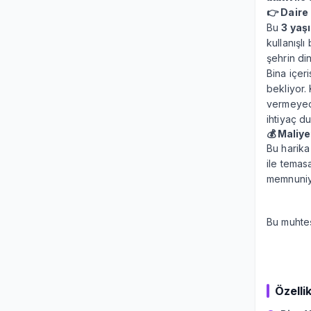
👉 Daire 
Bu
3 yaş
kullanışl
şehrin di
Bina içer
bekliyor.
vermeyece
ihtiyaç d
💰 Maliyet
Bu harika 
ile temas
memnuniye
Bu muhteş
Özellik