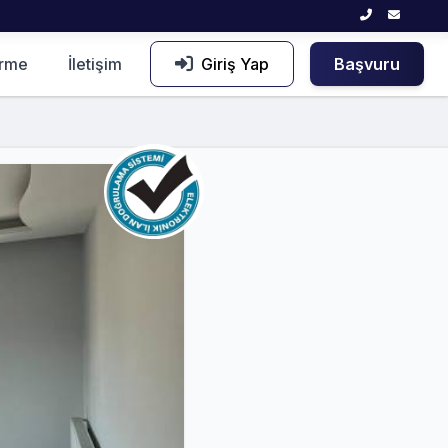
irme
İletişim
Giriş Yap
Başvuru