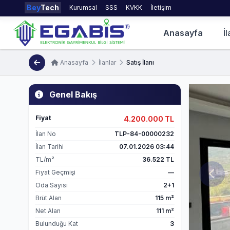
Bey
Tech
Kurumsal
SSS
KVKK
İletişim
Anasayfa
İl
Anasayfa
İlanlar
Satış İlanı
Genel Bakış
Fiyat
4.200.000 TL
İlan No
TLP-84-00000232
İlan Tarihi
07.01.2026 03:44
TL/m²
36.522 TL
Fiyat Geçmişi
—
Oda Sayısı
2+1
Brüt Alan
115 m²
Net Alan
111 m²
Bulunduğu Kat
3