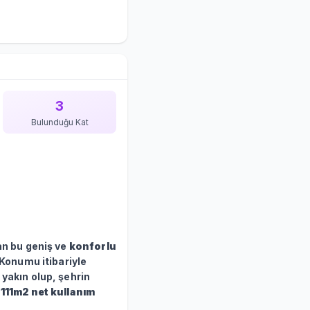
3
Bulunduğu Kat
an bu geniş ve
konforlu
 Konumu itibariyle
yakın olup, şehrin
e
111m2 net kullanım