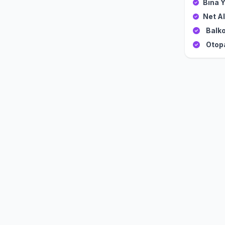
Bina Y
Net Al
Balko
Otop