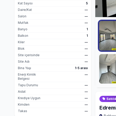
Kat Sayısı
5
Daire/Kat
—
Salon
—
Mutfak
—
Banyo
1
Balkon
1
Kiler
—
Blok
—
Site içerisinde
—
Site Adı
—
Bina Yaşı
1-5 arası
Enerji Kimlik
—
Belgesi
Tapu Durumu
—
Aidat
—
Krediye Uygun
—
Satılı
Kimden
—
Edremi
Takas
—
Balıkes