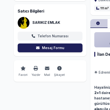
111 m²
Satıcı Bilgileri
SARIKIZ EMLAK
Telefon Numarası
Mesaj Formu
İlan D
🌟 Edremi
Favori
Yazdır
Mail
Şikayet
Hayalini
2+1
dair
hastaney
gürültüs
alanı
ile