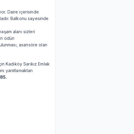
yor. Daire içerisinde
ktadır. Balkonu sayesinde
aşam alanı sizleri
an ödün
bulunması, asansöre olan
r için Kadıköy Sarıkız Emlak
ını yanıtlamaktan
85.