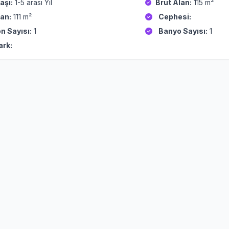
aşı:
1-5 arası Yıl
Brüt Alan:
115 m²
an:
111 m²
Cephesi:
n Sayısı:
1
Banyo Sayısı:
1
ark: