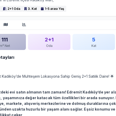
2+1 Oda
3. Kat
1-5 arası Yaş
111
2+1
5
m² Net
Oda
Kat
etayları
t Kadıköy’de Muhteşem Lokasyona Sahip Geniş 2+1 Satılık Daire! 🌟
zdeki evi satın almanın tam zamanı! Edremit Kadıköy’de yer al
e, yaşamınıza değer katacak tüm özellikleri bir arada sunuyor.
e, markete, alışveriş merkezlerine ve dolmuş duraklarına çok 
ünden uzakta huzurlu bir yaşam alanı sağlar. Eşsiz konumu v
 dikkat çeker