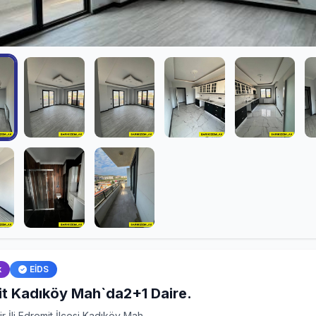
k
EİDS
t Kadıköy Mah`da2+1 Daire.
ir İli Edremit İlçesi Kadıköy Mah,