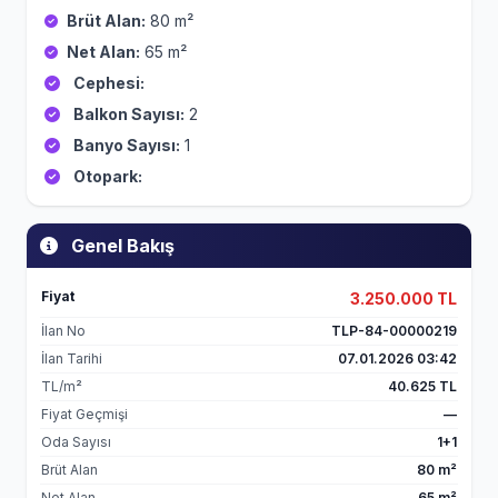
Brüt Alan:
80 m²
Net Alan:
65 m²
Cephesi:
Balkon Sayısı:
2
Banyo Sayısı:
1
Otopark:
Genel Bakış
Fiyat
3.250.000 TL
İlan No
TLP-84-00000219
İlan Tarihi
07.01.2026 03:42
TL/m²
40.625 TL
Fiyat Geçmişi
—
Oda Sayısı
1+1
Brüt Alan
80 m²
Net Alan
65 m²