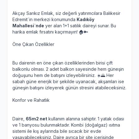
Akçay Sarıkız Emlak, siz değerli yatırımcılara Balıkesir
Edremit`in merkezi konumunda
Kadıköy
Mahallesi`nde
yer alan 1+1 satılık daireyi sunar. Bu
harika emlak fırsatını kaçırmayın! 🏠🔑
Öne Çıkan Özellikler
Bu dairenin en öne çıkan özelliklerinden birisi çift
balkonlu olması. 2 adet balkon sayesinde hem güneşin
doğuşunu hem de batışını izleyebilirsiniz. ☀️🌄 Her
sabah güne enerjik bir şekilde uyanacak, akşamları ise
güneşin batışını izleyerek günün stresini atabileceksiniz.
Konfor ve Rahatlık
Daire,
65m2 net
kullanım alanına sahiptir. 1 yatak odası
ve 1 banyosu bulunmaktadır. Kombi (doğalgaz) ısıtma
sistemi ile kış aylarında bile sıcacık bir evde
yaşayabileceksiniz. Daire ayrıca bir site içerisinde