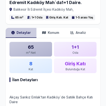
Edremit Kadıköy Mah`da1+1 Daire.
Balıkesir İli Edremit İlçesi Kadıköy Mah,
65 m²
1+1 Oda
Giriş Katı. Kat
1-5 arası Yaş
Detaylar
Konum
Analiz
65
1+1
m² Net
Oda
8
Giriş Katı
Kat
Bulunduğu Kat
İlan Detayları
Akçay Sarıkız Emlak’tan Kadıköy`de Satılık Bahçe Katı
Daire