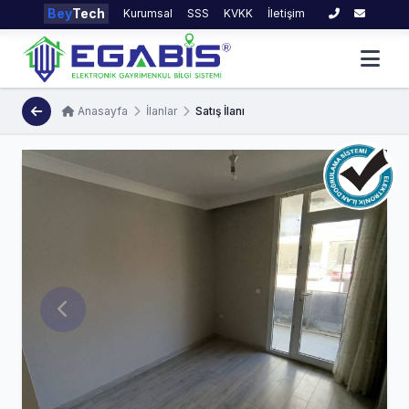
Bey
Tech
Kurumsal
SSS
KVKK
İletişim
Anasayfa
İlanlar
Satış İlanı