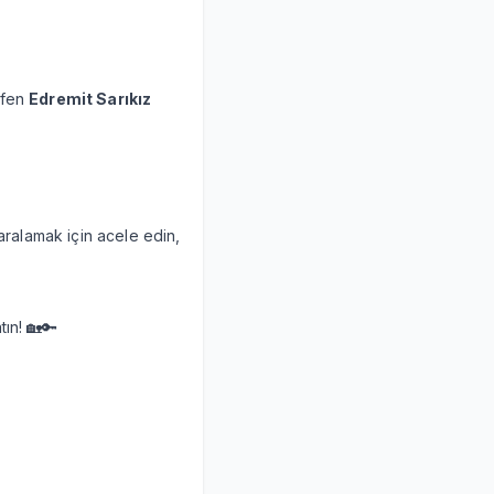
tfen
Edremit Sarıkız
ı aralamak için acele edin,
tın! 🏡🔑