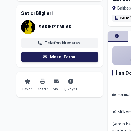
Balıkes
Satıcı Bilgileri
150 m²
SARIKIZ EMLAK
Telefon Numarası
Mesaj Formu
İlan D
Favori
Yazdır
Mail
Şikayet
🏡 Hamidi
🌟 Müke
Şehrin ka
modern ta