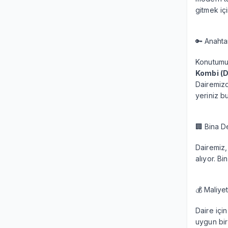
gitmek iç
🔑 Anahtar
Konutumuz
Kombi (
Dairemiz
yeriniz b
🏢 Bina De
Dairemiz,
alıyor. Bi
💰 Maliyet
Daire için
uygun bir