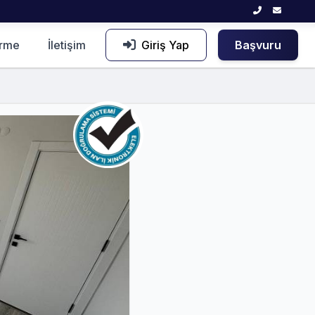
irme
İletişim
Giriş Yap
Başvuru