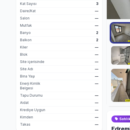
Kat Sayısı
3
Daire/Kat
—
Salon
—
Mutfak
—
Banyo
2
Balkon
2
Kiler
—
Blok
—
Site içerisinde
—
Site Adı
—
Bina Yaşı
—
Enerji Kimlik
—
Belgesi
Tapu Durumu
—
Aidat
—
Krediye Uygun
—
Kimden
—
Satılı
Takas
—
Edremi