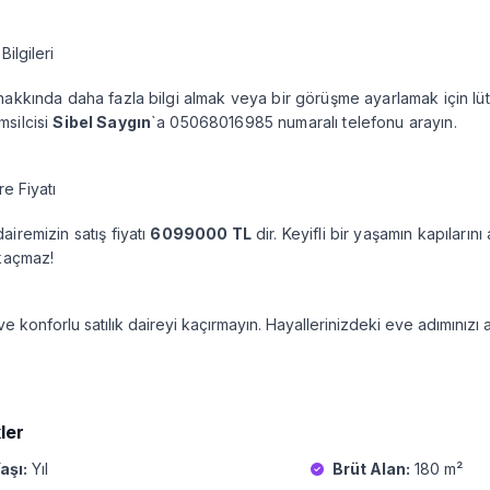
 Bilgileri
hakkında daha fazla bilgi almak veya bir görüşme ayarlamak için lü
msilcisi
Sibel Saygın
`a 05068016985 numaralı telefonu arayın.
re Fiyatı
airemizin satış fiyatı
6099000 TL
dir. Keyifli bir yaşamın kapıların
 kaçmaz!
e konforlu satılık daireyi kaçırmayın. Hayallerinizdeki eve adımınızı a
ler
aşı:
Yıl
Brüt Alan:
180 m²