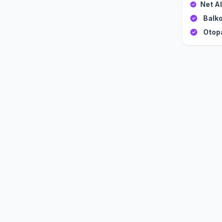
Net Al
Balko
Otop