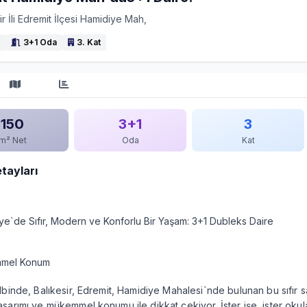
ir İli Edremit İlçesi Hamidiye Mah,
3+1 Oda
3. Kat
150
3+1
3
m² Net
Oda
Kat
etayları
ye`de Sıfır, Modern ve Konforlu Bir Yaşam: 3+1 Dubleks Daire
mmel Konum
lbinde, Balıkesir, Edremit, Hamidiye Mahalesi`nde bulunan bu sıfır sa
sarımı ve mükemmel konumu ile dikkat çekiyor. İster işe, ister okula