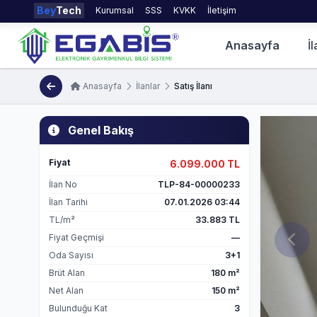
Bey
Tech
Kurumsal
SSS
KVKK
İletişim
Anasayfa
İl
Anasayfa
İlanlar
Satış İlanı
Genel Bakış
Fiyat
6.099.000 TL
İlan No
TLP-84-00000233
İlan Tarihi
07.01.2026 03:44
TL/m²
33.883 TL
Fiyat Geçmişi
—
Oda Sayısı
3+1
Brüt Alan
180 m²
Net Alan
150 m²
Bulunduğu Kat
3