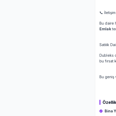
📞 İletişim
Bu daire 
Emlak
te
Satılık Dai
Dubleks d
bu fırsat
Bu geniş v
Özellik
Bina Y