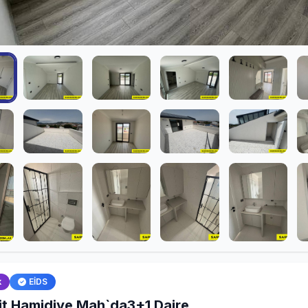
k
EİDS
t Hamidiye Mah`da3+1 Daire.