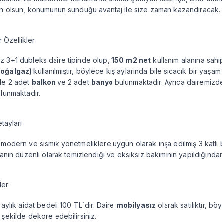
in olsun, konumunun sunduğu avantaj ile size zaman kazandıracak.
 Özellikler
 3+1 dubleks daire tipinde olup,
150 m2 net
kullanım alanına sahipt
Doğalgaz)
kullanılmıştır, böylece kış aylarında bile sıcacık bir yaşam
de 2 adet
balkon
ve 2 adet
banyo
bulunmaktadır. Ayrıca dairemizd
ulunmaktadır.
tayları
 modern ve sismik yönetmeliklere uygun olarak inşa edilmiş 3 katlı b
nanın düzenli olarak temizlendiği ve eksiksiz bakımının yapıldığından 
ler
 aylık aidat bedeli 100 TL`dir. Daire
mobilyasız
olarak satılıktır, b
 şekilde dekore edebilirsiniz.