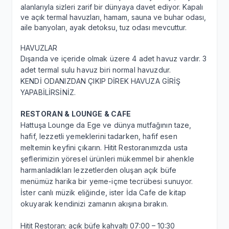
alanlarıyla sizleri zarif bir dünyaya davet ediyor. Kapalı
ve açık termal havuzları, hamam, sauna ve buhar odası,
aile banyoları, ayak detoksu, tuz odası mevcuttur.
HAVUZLAR
Dışarıda ve içeride olmak üzere 4 adet havuz vardır. 3
adet termal sulu havuz biri normal havuzdur.
KENDİ ODANIZDAN ÇIKIP DİREK HAVUZA GİRİŞ
YAPABİLİRSİNİZ.
RESTORAN & LOUNGE & CAFE
Hattuşa Lounge da Ege ve dünya mutfağının taze,
hafif, lezzetli yemeklerini tadarken, hafif esen
meltemin keyfini çıkarın. Hitit Restoranımızda usta
şeflerimizin yöresel ürünleri mükemmel bir ahenkle
harmanladıkları lezzetlerden oluşan açık büfe
menümüz harika bir yeme-içme tecrübesi sunuyor.
İster canlı müzik eliğinde, ister İda Cafe de kitap
okuyarak kendinizi zamanın akışına bırakın.
Hitit Restoran; açık büfe kahvaltı 07:00 – 10:30