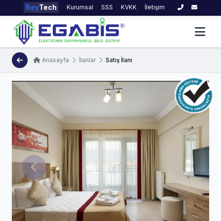
Bey
Tech
Kurumsal
SSS
KVKK
İletişim
Anasayfa
İlanlar
Satış İlanı