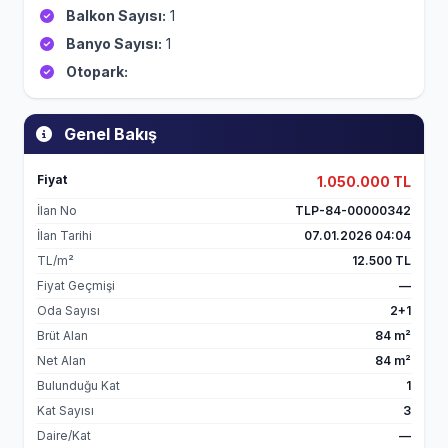
Balkon Sayısı:
1
Banyo Sayısı:
1
Otopark:
Genel Bakış
Fiyat
1.050.000 TL
İlan No
TLP-84-00000342
İlan Tarihi
07.01.2026 04:04
TL/m²
12.500 TL
Fiyat Geçmişi
—
Oda Sayısı
2+1
Brüt Alan
84 m²
Net Alan
84 m²
Bulunduğu Kat
1
Kat Sayısı
3
Daire/Kat
—