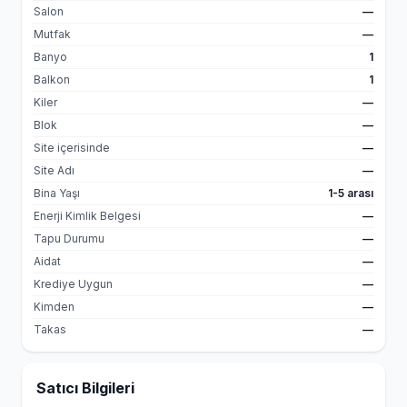
Salon
—
Mutfak
—
Banyo
1
Balkon
1
Kiler
—
Blok
—
Site içerisinde
—
Site Adı
—
Bina Yaşı
1-5 arası
Enerji Kimlik Belgesi
—
Tapu Durumu
—
Aidat
—
Krediye Uygun
—
Kimden
—
Takas
—
Satıcı Bilgileri