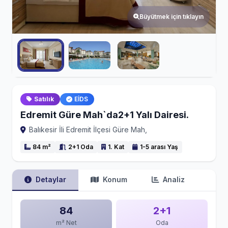
Büyütmek için tıklayın
Satılık
EİDS
Edremit Güre Mah`da2+1 Yalı Dairesi.
Balıkesir İli Edremit İlçesi Güre Mah,
84 m²
2+1 Oda
1. Kat
1-5 arası Yaş
Detaylar
Konum
Analiz
84
2+1
m² Net
Oda