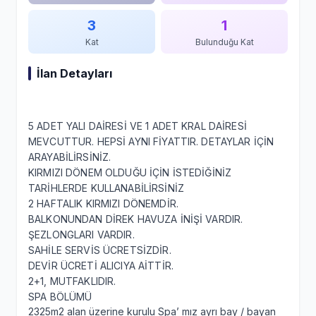
3
1
Kat
Bulunduğu Kat
İlan Detayları
5 ADET YALI DAİRESİ VE 1 ADET KRAL DAİRESİ
MEVCUTTUR. HEPSİ AYNI FİYATTIR. DETAYLAR İÇİN
ARAYABİLİRSİNİZ.
KIRMIZI DÖNEM OLDUĞU İÇİN İSTEDİĞİNİZ
TARİHLERDE KULLANABİLİRSİNİZ
2 HAFTALIK KIRMIZI DÖNEMDİR.
BALKONUNDAN DİREK HAVUZA İNİŞİ VARDIR.
ŞEZLONGLARI VARDIR.
SAHİLE SERVİS ÜCRETSİZDİR.
DEVİR ÜCRETİ ALICIYA AİTTİR.
2+1, MUTFAKLIDIR.
SPA BÖLÜMÜ
2325m2 alan üzerine kurulu Spa’ mız ayrı bay / bayan