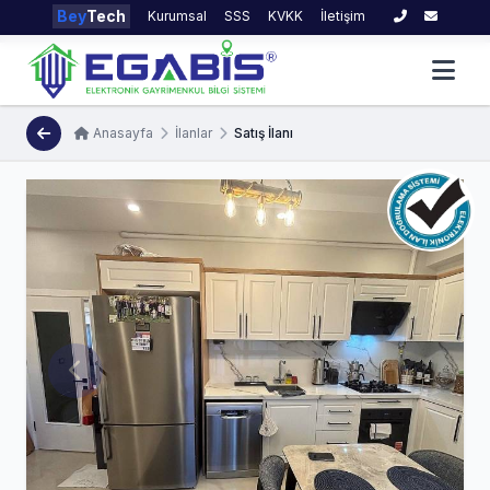
Bey
Tech
Kurumsal
SSS
KVKK
İletişim
Anasayfa
İlanlar
Satış İlanı