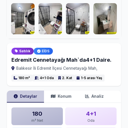
Satılık
EİDS
Edremit Cennetayağı Mah`da4+1 Daire.
Balıkesir İli Edremit İlçesi Cennetayağı Mah,
180 m²
4+1 Oda
2. Kat
1-5 arası Yaş
Detaylar
Konum
Analiz
180
4+1
m² Net
Oda