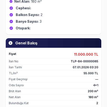
Net Alan:
180 m²
Cephesi:
Balkon Sayısı:
2
Banyo Sayısı:
3
Otopark:
Genel Bakış
Fiyat
11.000.000 TL
İlan No
TLP-84-00000065
İlan Tarihi
07.01.2026 03:20
TL/m²
55.000 TL
Fiyat Geçmişi
—
Oda Sayısı
4+1
Brüt Alan
200 m²
Net Alan
180 m²
Bulunduğu Kat
2