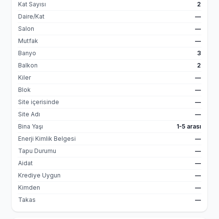
Kat Sayısı
2
Daire/Kat
—
Salon
—
Mutfak
—
Banyo
3
Balkon
2
Kiler
—
Blok
—
Site içerisinde
—
Site Adı
—
Bina Yaşı
1-5 arası
Enerji Kimlik Belgesi
—
Tapu Durumu
—
Aidat
—
Krediye Uygun
—
Kimden
—
Takas
—