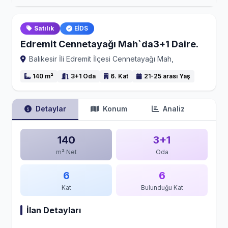
Satılık
EİDS
Edremit Cennetayağı Mah`da3+1 Daire.
Balıkesir İli Edremit İlçesi Cennetayağı Mah,
140 m²
3+1 Oda
6. Kat
21-25 arası Yaş
Detaylar
Konum
Analiz
140
3+1
m² Net
Oda
6
6
Kat
Bulunduğu Kat
İlan Detayları