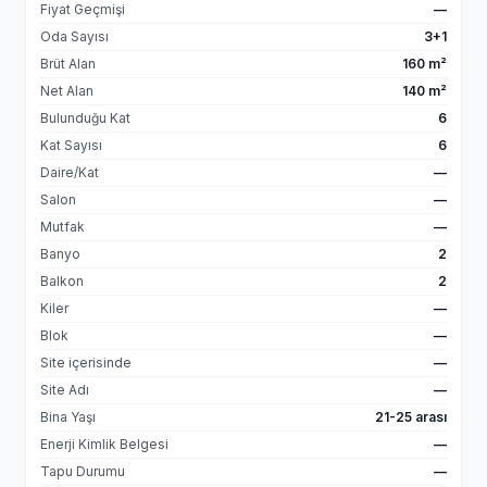
Fiyat Geçmişi
—
Oda Sayısı
3+1
Brüt Alan
160 m²
Net Alan
140 m²
Bulunduğu Kat
6
Kat Sayısı
6
Daire/Kat
—
Salon
—
Mutfak
—
Banyo
2
Balkon
2
Kiler
—
Blok
—
Site içerisinde
—
Site Adı
—
Bina Yaşı
21-25 arası
Enerji Kimlik Belgesi
—
Tapu Durumu
—