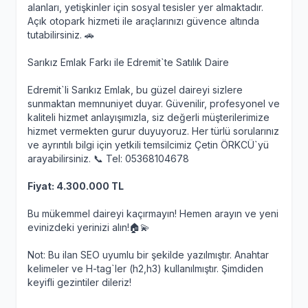
alanları, yetişkinler için sosyal tesisler yer almaktadır.
Açık otopark hizmeti ile araçlarınızı güvence altında
tutabilirsiniz. 🚗
Sarıkız Emlak Farkı ile Edremit`te Satılık Daire
Edremit`li Sarıkız Emlak, bu güzel daireyi sizlere
sunmaktan memnuniyet duyar. Güvenilir, profesyonel ve
kaliteli hizmet anlayışımızla, siz değerli müşterilerimize
hizmet vermekten gurur duyuyoruz. Her türlü sorularınız
ve ayrıntılı bilgi için yetkili temsilcimiz Çetin ÖRKCÜ`yü
arayabilirsiniz. 📞 Tel: 05368104678
Fiyat: 4.300.000 TL
Bu mükemmel daireyi kaçırmayın! Hemen arayın ve yeni
evinizdeki yerinizi alın!🏠💫
Not: Bu ilan SEO uyumlu bir şekilde yazılmıştır. Anahtar
kelimeler ve H-tag`ler (h2,h3) kullanılmıştır. Şimdiden
keyifli gezintiler dileriz!