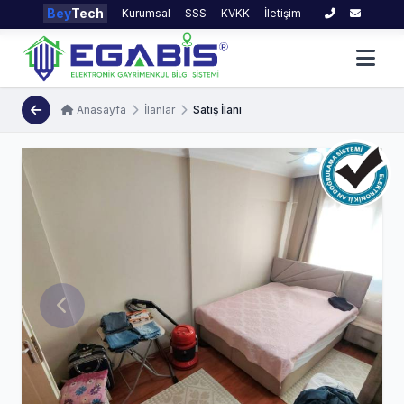
Bey
Tech
Kurumsal
SSS
KVKK
İletişim
Anasayfa
İlanlar
Satış İlanı