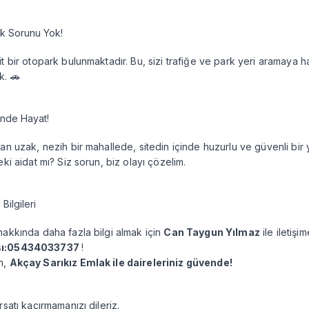
k Sorunu Yok!
it bir otopark bulunmaktadır. Bu, sizi trafiğe ve park yeri aramay
k. 🚗
çinde Hayat!
tan uzak, nezih bir mahallede, sitedin içinde huzurlu ve güvenli bir
eki aidat mı? Siz sorun, biz olayı çözelim.
 Bilgileri
hakkında daha fazla bilgi almak için
Can Taygun Yılmaz
ile iletişi
ı:05434033737
!
n,
Akçay Sarıkız Emlak ile daireleriniz güvende!
rsatı kaçırmamanızı dileriz.