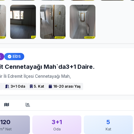
k
EİDS
t Cennetayağı Mah`da3+1 Daire.
ir İli Edremit İlçesi Cennetayağı Mah,
²
3+1 Oda
5. Kat
16-20 arası Yaş
120
3+1
5
m² Net
Oda
Kat