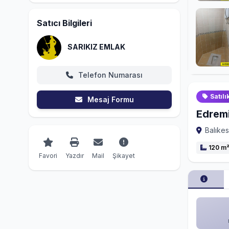
Satıcı Bilgileri
SARIKIZ EMLAK
Telefon Numarası
Satılı
Mesaj Formu
Edremi
Balıkes
120 m
Favori
Yazdır
Mail
Şikayet