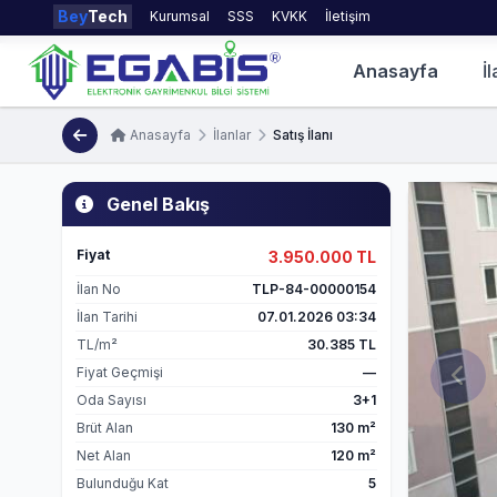
Bey
Tech
Kurumsal
SSS
KVKK
İletişim
Anasayfa
İl
Anasayfa
İlanlar
Satış İlanı
Genel Bakış
Fiyat
3.950.000 TL
İlan No
TLP-84-00000154
İlan Tarihi
07.01.2026 03:34
TL/m²
30.385 TL
Fiyat Geçmişi
—
Oda Sayısı
3+1
Brüt Alan
130 m²
Net Alan
120 m²
Bulunduğu Kat
5