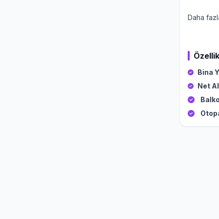
Daha fazla
Özellik
Bina Y
Net Al
Balko
Otop