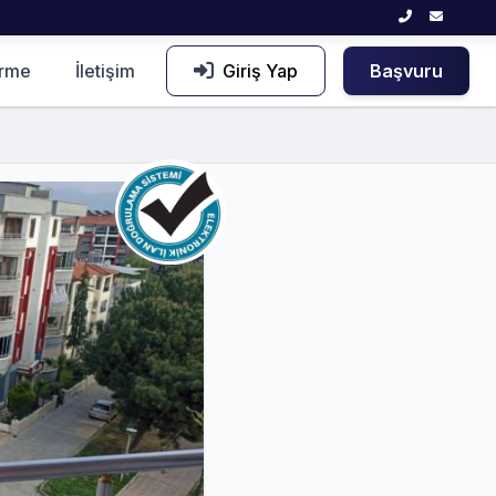
irme
İletişim
Giriş Yap
Başvuru