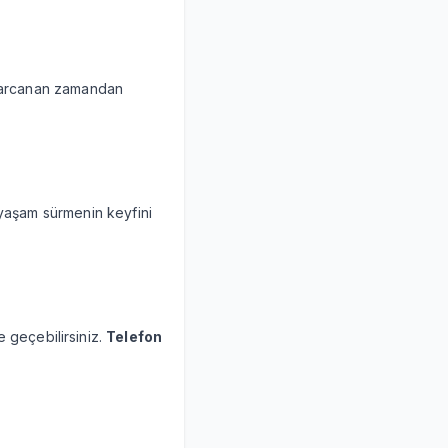
a harcanan zamandan
 yaşam sürmenin keyfini
me geçebilirsiniz.
Telefon