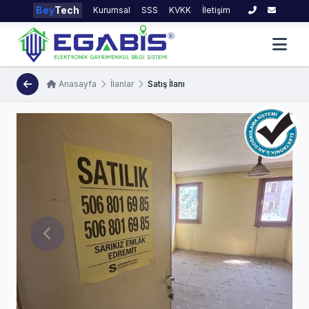
Bey
Tech
Kurumsal
SSS
KVKK
İletişim
Anasayfa
İlanlar
Satış İlanı