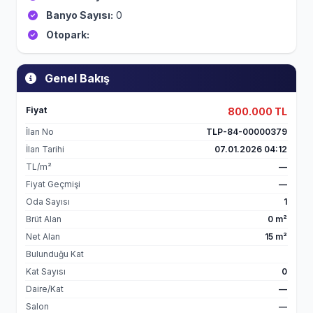
Banyo Sayısı:
0
Otopark:
Genel Bakış
Fiyat
800.000 TL
İlan No
TLP-84-00000379
İlan Tarihi
07.01.2026 04:12
TL/m²
—
Fiyat Geçmişi
—
Oda Sayısı
1
Brüt Alan
0 m²
Net Alan
15 m²
Bulunduğu Kat
Kat Sayısı
0
Daire/Kat
—
Salon
—