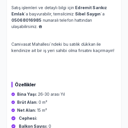
Satış işlemleri ve detaylı bilgi için
Edremit Sarıkız
Emlak
`a başvurabilir, temsilcimiz
Sibel Saygın
`a
05068016985
numaralı telefon hattından
ulaşabilirsiniz. ☎️
Camivasat Mahallesi`ndeki bu satılık dükkan ile
kendinize ait bir iş yeri sahibi olma fırsatını kaçırmayın!
Özellikler
Bina Yaşı:
26-30 arası Yıl
Brüt Alan:
0 m²
Net Alan:
15 m²
Cephesi:
Balkon Sayısı:
0