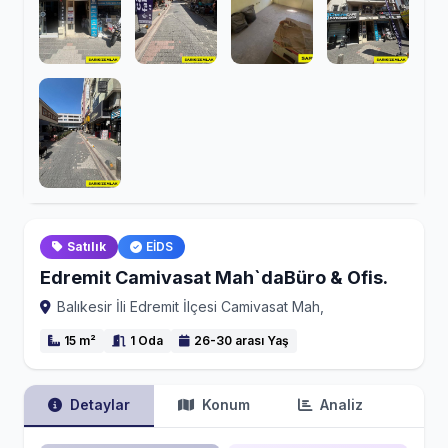
Satılık
EİDS
Edremit Camivasat Mah`daBüro & Ofis.
Balıkesir İli Edremit İlçesi Camivasat Mah,
15 m²
1 Oda
26-30 arası Yaş
Detaylar
Konum
Analiz