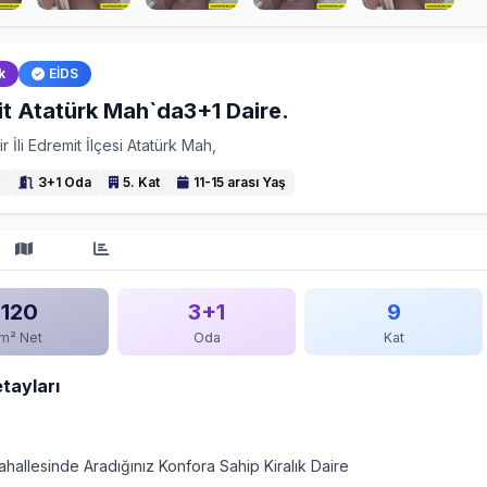
k
EİDS
t Atatürk Mah`da3+1 Daire.
ir İli Edremit İlçesi Atatürk Mah,
²
3+1 Oda
5. Kat
11-15 arası Yaş
120
3+1
9
m² Net
Oda
Kat
etayları
ahallesinde Aradığınız Konfora Sahip Kiralık Daire