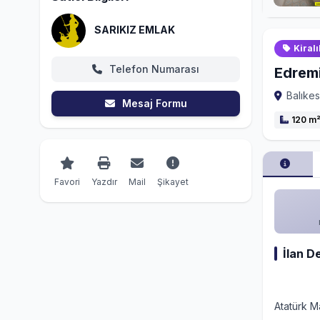
SARIKIZ EMLAK
Kiralı
Telefon Numarası
Edremi
Balıkes
Mesaj Formu
120 m
Favori
Yazdır
Mail
Şikayet
İlan D
Atatürk M