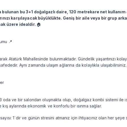
a bulunan bu 3+1 doğalgazlı daire, 120 metrekare net kullanım 
rınızı karşılayacak büyüklükte. Geniş bir aile veya bir grup ar
mak üzere idealdir.
🏠
numu 📍
rak Atatürk Mahallesinde bulunmaktadır. Gündelik yaşantınızı kolay
afededir. Aynı zamanda ulaşım ağlarına da kolaylıkla ulaşabilirsiniz.
ler
 3 oda ve bir salondan oluşmakta olup, doğalgaz kombi sistemi ile ısın
 kış aylarında ekonomik ve konforlu bir ısınma sağlar.
ayısı: 1`dir ve günün stresini atmanız için ihtiyacınız olan her şeye s