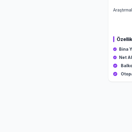
Araştırmal
Özellik
Bina Y
Net Al
Balko
Otop