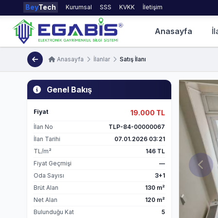
Bey
Tech
Kurumsal
SSS
KVKK
İletişim
Anasayfa
İl
Anasayfa
İlanlar
Satış İlanı
Genel Bakış
Fiyat
19.000 TL
İlan No
TLP-84-00000067
İlan Tarihi
07.01.2026 03:21
TL/m²
146 TL
Fiyat Geçmişi
—
Oda Sayısı
3+1
Brüt Alan
130 m²
Net Alan
120 m²
Bulunduğu Kat
5