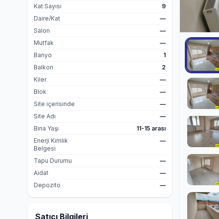
Kat Sayısı
9
Daire/Kat
—
Salon
—
Mutfak
—
Banyo
1
Balkon
2
Kiler
—
Blok
—
Site içerisinde
—
Site Adı
—
Bina Yaşı
11-15 arası
Enerji Kimlik
—
Belgesi
Tapu Durumu
—
Aidat
—
Depozito
—
Satıcı Bilgileri