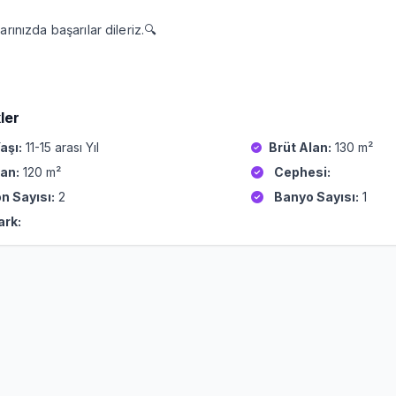
arınızda başarılar dileriz.🔍
ler
aşı:
11-15 arası Yıl
Brüt Alan:
130 m²
an:
120 m²
Cephesi:
n Sayısı:
2
Banyo Sayısı:
1
ark: