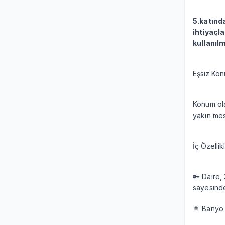
5.katınd
ihtiyaçla
kullanıl
Eşsiz Ko
Konum ola
yakın mes
İç Özellik
🔑 Daire,
sayesinde
🚿 Banyo s