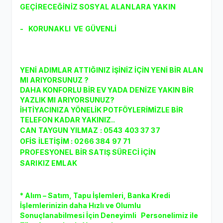
GEÇİRECEĞİNİZ SOSYAL ALANLARA YAKIN
- KORUNAKLI VE GÜVENLİ
YENİ ADIMLAR ATTIĞINIZ İŞİNİZ İÇİN YENİ BİR ALAN
MI ARIYORSUNUZ ?
DAHA KONFORLU BİR EV YADA DENİZE YAKIN BİR
YAZLIK MI ARIYORSUNUZ?
İHTİYACINIZA YÖNELİK POTFÖYLERİMİZLE BİR
TELEFON KADAR YAKINIZ..
CAN TAYGUN YILMAZ : 0543 403 37 37
OFİS İLETİŞİM : 0266 384 97 71
PROFESYONEL BİR SATIŞ SÜRECİ İÇİN
SARIKIZ EMLAK
* Alım – Satım, Tapu İşlemleri, Banka Kredi
İşlemlerinizin daha Hızlı ve Olumlu
Sonuçlanabilmesi İçin Deneyimli Personelimiz ile