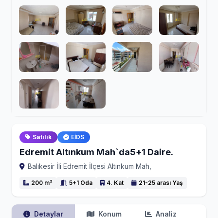
Satılık
EİDS
Edremit Altınkum Mah`da5+1 Daire.
Balıkesir İli Edremit İlçesi Altınkum Mah,
200 m²
5+1 Oda
4. Kat
21-25 arası Yaş
Detaylar
Konum
Analiz