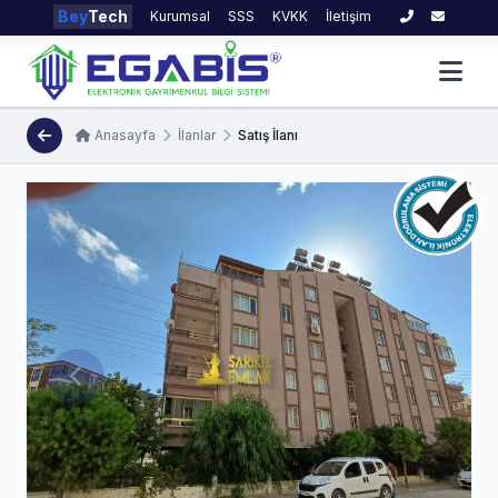
Bey
Tech
Kurumsal
SSS
KVKK
İletişim
Anasayfa
İlanlar
Satış İlanı