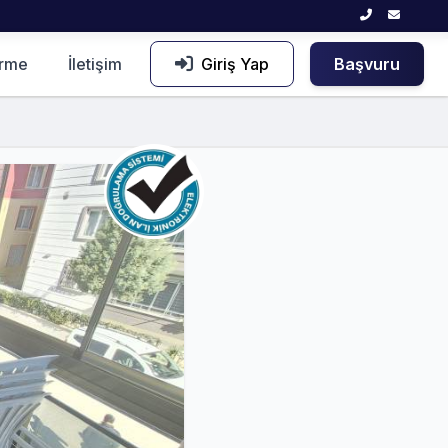
irme
İletişim
Giriş Yap
Başvuru