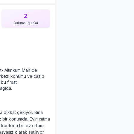
2
Bulunduğu Kat
it- Altınkum Mah`de
merkezi konumu ve cazip
bu fırsatı
şağıda.
la dikkat çekiyor. Bina
z bir konumda. Evin ısıtma
 konforlu bir ev ortamı
şyasız olarak satılıyor