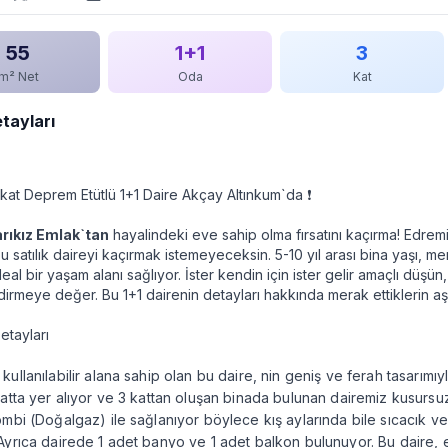
55
1+1
3
m² Net
Oda
Kat
etayları
rakat Deprem Etütlü 1+1 Daire Akçay Altınkum`da
❗️
rıkız Emlak`tan
hayalindeki eve sahip olma fırsatını kaçırma! Edrem
u satılık daireyi kaçırmak istemeyeceksin. 5-10 yıl arası bina yaşı, 
ideal bir yaşam alanı sağlıyor. İster kendin için ister gelir amaçlı düşün, 
irmeye değer. Bu 1+1 dairenin detayları hakkında merak ettiklerin a
etayları
kullanılabilir alana sahip olan bu daire, nin geniş ve ferah tasarımıy
katta yer alıyor ve 3 kattan oluşan binada bulunan dairemiz kusursu
ombi (Doğalgaz) ile sağlanıyor böylece kış aylarında bile sıcacık ve
Ayrıca dairede 1 adet banyo ve 1 adet balkon bulunuyor. Bu daire, e