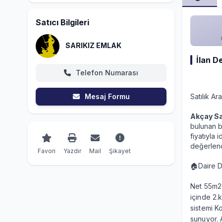
Satıcı Bilgileri
SARIKIZ EMLAK
İlan D
Telefon Numarası
Mesaj Formu
Satılık A
Akçay Sa
bulunan b
fiyatıyla 
değerlend
Favori
Yazdır
Mail
Şikayet
🏠Daire D
Net 55m2 
içinde 2.
sistemi K
sunuyor. 