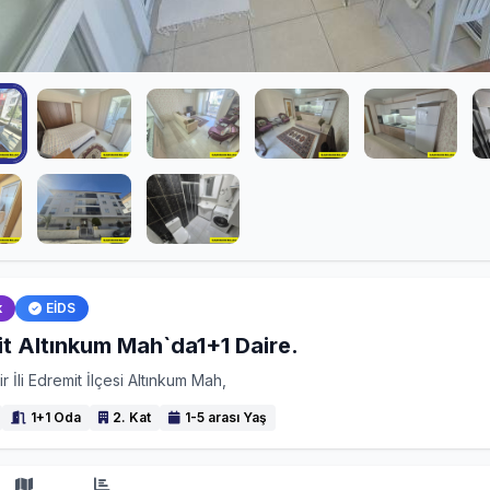
k
EİDS
t Altınkum Mah`da1+1 Daire.
ir İli Edremit İlçesi Altınkum Mah,
1+1 Oda
2. Kat
1-5 arası Yaş