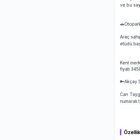
ve bu sa
🚗Otopark
Araç sahi
etüdü başa
Kent merk
fiyatı 345
🔑Akçay S
Can Taygu
numaralı 
Özellik