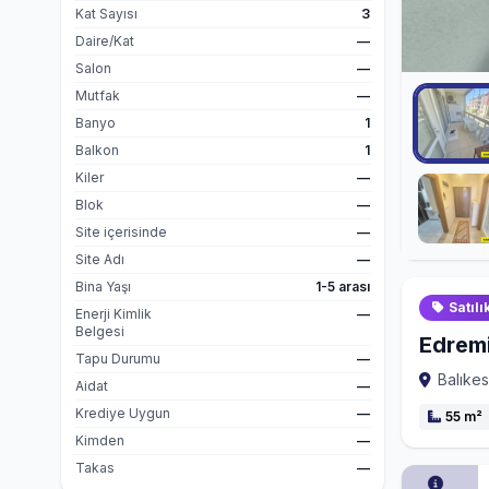
Kat Sayısı
3
Daire/Kat
—
Salon
—
Mutfak
—
Banyo
1
Balkon
1
Kiler
—
Blok
—
Site içerisinde
—
Site Adı
—
Bina Yaşı
1-5 arası
Satılı
Enerji Kimlik
—
Belgesi
Edremi
Tapu Durumu
—
Balıkes
Aidat
—
Krediye Uygun
—
55 m²
Kimden
—
Takas
—