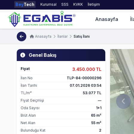
Bey
Tech
Kurumsal
SSS
KVKK
İletişim
Anasayfa
İl
Anasayfa
İlanlar
Satış İlanı
Genel Bakış
Fiyat
3.450.000 TL
İlan No
TLP-84-00000296
İlan Tarihi
07.01.2026 03:54
TL/m²
53.077 TL
Fiyat Geçmişi
—
Oda Sayısı
1+1
Brüt Alan
65 m²
Net Alan
55 m²
Bulunduğu Kat
2