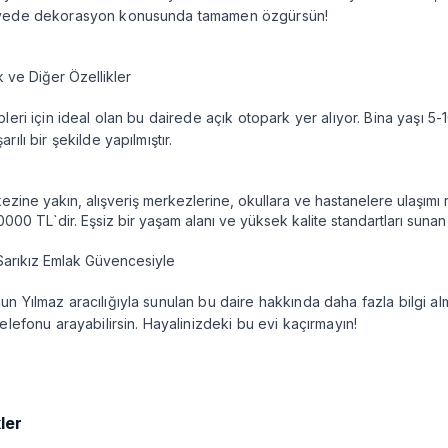
yede dekorasyon konusunda tamamen özgürsün!
 ve Diğer Özellikler
pleri için ideal olan bu dairede açık otopark yer alıyor. Bina yaşı 5
rılı bir şekilde yapılmıştır.
ezine yakın, alışveriş merkezlerine, okullara ve hastanelere ulaşımı 
0000 TL`dir. Eşsiz bir yaşam alanı ve yüksek kalite standartları sunan
arıkız Emlak Güvencesiyle
n Yılmaz aracılığıyla sunulan bu daire hakkında daha fazla bilgi 
telefonu arayabilirsin. Hayalinizdeki bu evi kaçırmayın!
ler