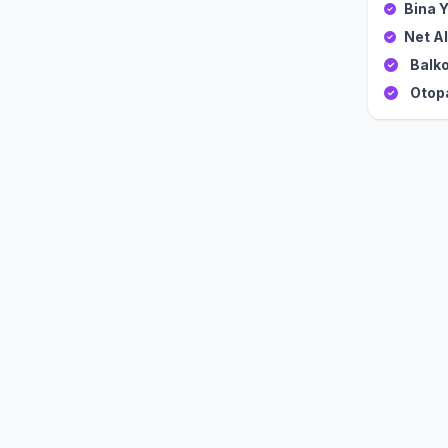
Bina Y
Net Al
Balko
Otop