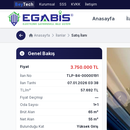
Bey
Tech
Kurumsal
SSS
KVKK
İletişim
Anasayfa
İl
Anasayfa
İlanlar
Satış İlanı
Genel Bakış
Fiyat
3.750.000 TL
İlan No
TLP-84-00000191
İlan Tarihi
07.01.2026 03:38
TL/m²
57.692 TL
Fiyat Geçmişi
—
Oda Sayısı
1+1
Brüt Alan
65 m²
Net Alan
55 m²
Bulunduğu Kat
Yüksek Giriş