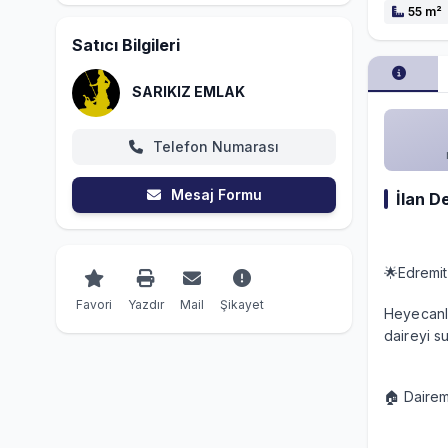
55 m²
Satıcı Bilgileri
SARIKIZ EMLAK
Telefon Numarası
Mesaj Formu
İlan D
🌟Edremit 
Favori
Yazdır
Mail
Şikayet
Heyecanla
daireyi s
🏠 Dairemi