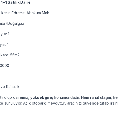
:
1+1 Satılık Daire
ıkesir, Edremit, Altınkum Mah.
ombi (Doğalgaz)
ısı: 1
sı: 1
ekare: 55m2
50000
 ve Rahatlık
tlı olup dairemiz,
yüksek giriş
konumundadır. Hem rahat ulaşım, he
e sunuluyor. Açık otoparkı mevcuttur, aracınızı güvende tutabilirsini