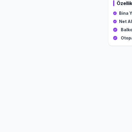
Özellik
Bina Y
Net Al
Balko
Otop