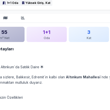
1+1 Oda
Yüksek Giriş. Kat
55
1+1
3
m² Net
Oda
Kat
etayları
Altınkum`da Satılık Daire 🌟
 sizlere, Balıkesir, Edremit`in kalbi olan
Altınkum Mahallesi
`nde 
unmaktan mutluluk duyarız.
zin Özellikleri