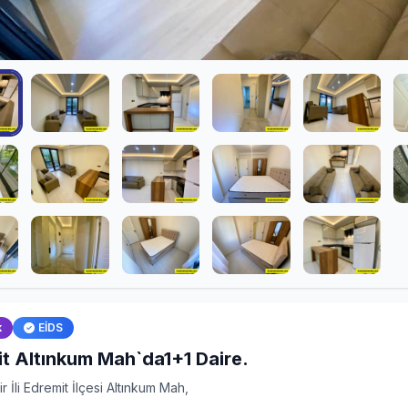
k
EİDS
t Altınkum Mah`da1+1 Daire.
ir İli Edremit İlçesi Altınkum Mah,