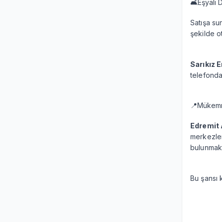
🛋️Eşyalı 
Satışa su
şekilde o
Sarıkız 
telefondan
📍Mükem
Edremit 
merkezler
bulunmakt
Bu şansı 