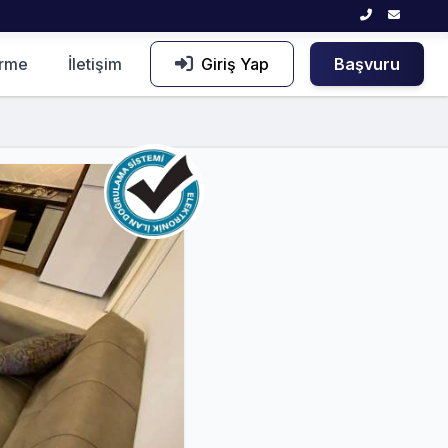
irme
İletişim
Giriş Yap
Başvuru