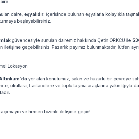
Daire
nulan daire,
eşyalıdır
. İçerisinde bulunan eşyalarla kolaylıkla taşınab
turmaya başlayabilirsiniz.
Emlak
güvencesiyle sunulan dairemiz hakkında Çetin ÖRKCÜ ile
53
 iletişime geçebilirsiniz. Pazarlık payımız bulunmaktadır, lütfen ayrınt
mel Lokasyon
Altınkum`da
yer alan konutumuz, sakin ve huzurlu bir çevreye sahi
ine, okullara, hastanelere ve toplu taşıma araçlarına yakınlığıyla d
adır.
kaçırmayın ve hemen bizimle iletişime geçin!