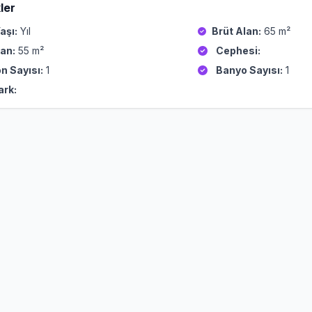
ler
aşı:
Yıl
Brüt Alan:
65 m²
an:
55 m²
Cephesi:
n Sayısı:
1
Banyo Sayısı:
1
ark: