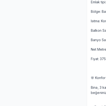
Emlak tipi
Bölge: Bal
Isıtma: K
Balkon Say
Banyo Sayı
Net Metr
Fiyat: 37
🌸 Konfor
Bina, 3 ka
beğeniniz