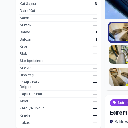
Kat Sayısı
3
Daire/Kat
—
Salon
—
Mutfak
—
Banyo
1
Balkon
1
Kiler
—
Blok
—
Site içerisinde
—
Site Adı
—
Bina Yaşı
—
Enerji Kimlik
—
Belgesi
Tapu Durumu
—
Aidat
—
Satılı
Krediye Uygun
—
Edremi
Kimden
—
Balıkes
Takas
—