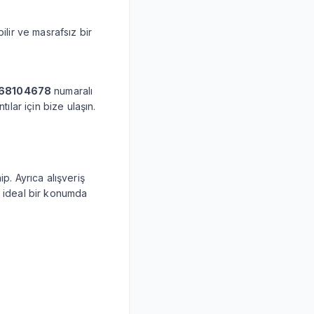
ilir ve masrafsız bir
68104678
numaralı
ılar için bize ulaşın.
p. Ayrıca alışveriş
a ideal bir konumda