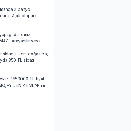
zamanda 2 banyo
mdadır. Açık otopark
yaptığı dairemiz,
MAZ`ı arayabilir veya
amaktadır. Hem doğa ile iç
Ayda 350 TL aidatı
nektir. 4550000 TL fiyat
in AKÇAY DENİZ EMLAK ile