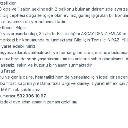
zellikleri
3 oda ve 1 salon şeklindedir. 2 balkonu bulunan dairemizde aynı 
. Dış cephesi doğa ile iç içe olan evimiz, güneş ışığı alan bir konu
ile aracınıza da yer bulunmaktadır.
e Konum Bilgisi
0 yaş arasında olup, 3 katlıdır. Emlakcılığını AKÇAY DENİZ EMLAK`ın 
merkezi bir konumunda bulunmaktadır. Bilgi için Temsilci NİYAZİ YIL
ziyaret edebilirsiniz.
eşyasız olarak satılmaktadır ve herhangi bir site içerisinde bulunm
ksınız hem de şehir yaşantısının tüm imkanlarına sahip olacaksınız. 
airemiz, sakin ve huzurlu bir yaşam sunmaktadır.
u Fırsat!
lu ve geniş daire, hem tatilci hem de yerleşimci için ideal bir seçe
le bu fırsatı kaçırmayın! Daha fazla bilgi ve daireyi ziyaret etmek iç
LMAZ`a ulaşabilirsiniz.
numarası:
532 306 10 67
.
nizdeki eve adım atmanın zamanı geldi! 🏡