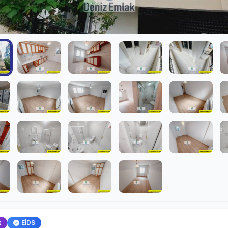
k
EİDS