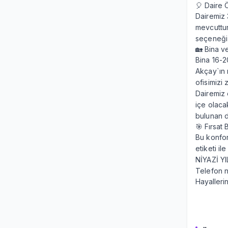
🎈 Daire Ö
Dairemiz 
mevcuttur
seçeneği 
🏡 Bina v
Bina 16-2
Akçay`ın 
ofisimizi 
Dairemiz 
içe olaca
bulunan d
🎯 Fırsat B
Bu konfor
etiketi i
NİYAZİ YI
Telefon 
Hayalleri