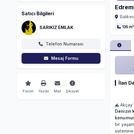
Edremi
Satıcı Bilgileri
Balıkes
135 m²
SARIKIZ EMLAK
Telefon Numarası
Mesaj Formu
İlan D
Favori
Yazdır
Mail
Şikayet
🌊 Akçay`
Denizin 
konumund
bir yaşam
sistemine