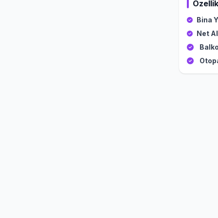
Özellik
Bina Y
Net Al
Balko
Otop