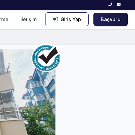
irme
İletişim
Giriş Yap
Başvuru