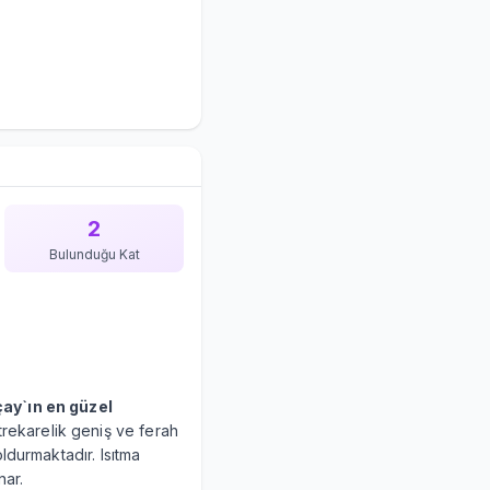
2
Bulunduğu Kat
çay`ın en güzel
rekarelik geniş ve ferah
ldurmaktadır. Isıtma
nar.