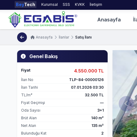
Bey
Tech
Kurumsal
SSS
KVKK
İletişim
Anasayfa
İl
Anasayfa
İlanlar
Satış İlanı
Genel Bakış
Fiyat
4.550.000 TL
İlan No
TLP-84-00000126
İlan Tarihi
07.01.2026 03:30
TL/m²
32.500 TL
Fiyat Geçmişi
—
Oda Sayısı
3+1
Brüt Alan
140 m²
Net Alan
135 m²
Bulunduğu Kat
2