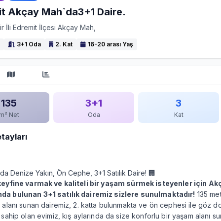
t Akçay Mah`da3+1 Daire.
ir İli Edremit İlçesi Akçay Mah,
3+1 Oda
2. Kat
16-20 arası Yaş
135
3+1
3
m² Net
Oda
Kat
etayları
da Denize Yakın, Ön Cephe, 3+1 Satılık Daire! 🏢
keyfine varmak ve kaliteli bir yaşam sürmek isteyenler için Ak
a bulunan 3+1 satılık dairemiz sizlere sunulmaktadır!
135 met
 alanı sunan dairemiz, 2. katta bulunmakta ve ön cephesi ile göz do
 sahip olan evimiz, kış aylarında da size konforlu bir yaşam alanı su