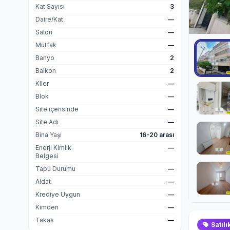
Kat Sayısı
3
Daire/Kat
—
Salon
—
Mutfak
—
Banyo
2
Balkon
2
Kiler
—
Blok
—
Site içerisinde
—
Site Adı
—
Bina Yaşı
16-20 arası
Enerji Kimlik
—
Belgesi
Tapu Durumu
—
Aidat
—
Krediye Uygun
—
Kimden
—
Takas
—
Satılı