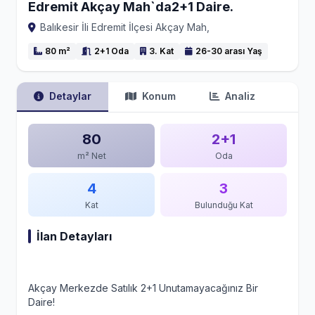
Edremit Akçay Mah`da2+1 Daire.
Balıkesir İli Edremit İlçesi Akçay Mah,
80 m²
2+1 Oda
3. Kat
26-30 arası Yaş
Detaylar
Konum
Analiz
80
2+1
m² Net
Oda
4
3
Kat
Bulunduğu Kat
İlan Detayları
Akçay Merkezde Satılık 2+1 Unutamayacağınız Bir
Daire!