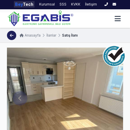
Bey
Tech
Kurumsal
SSS
KVKK
İletişim
Anasayfa
İlanlar
Satış İlanı