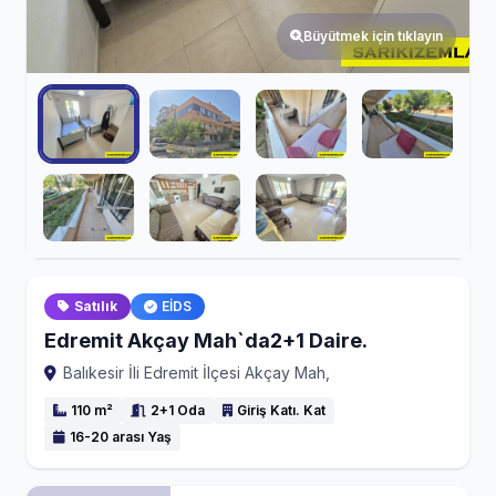
Büyütmek için tıklayın
Satılık
EİDS
Edremit Akçay Mah`da2+1 Daire.
Balıkesir İli Edremit İlçesi Akçay Mah,
110 m²
2+1 Oda
Giriş Katı. Kat
16-20 arası Yaş