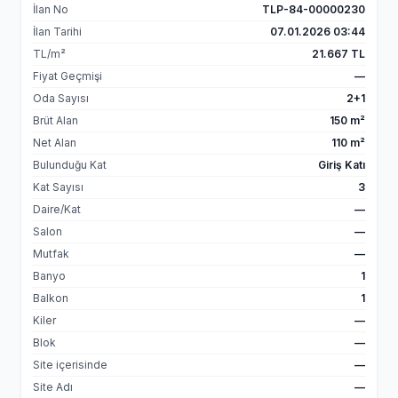
İlan No
TLP-84-00000230
İlan Tarihi
07.01.2026 03:44
TL/m²
21.667 TL
Fiyat Geçmişi
—
Oda Sayısı
2+1
Brüt Alan
150 m²
Net Alan
110 m²
Bulunduğu Kat
Giriş Katı
Kat Sayısı
3
Daire/Kat
—
Salon
—
Mutfak
—
Banyo
1
Balkon
1
Kiler
—
Blok
—
Site içerisinde
—
Site Adı
—