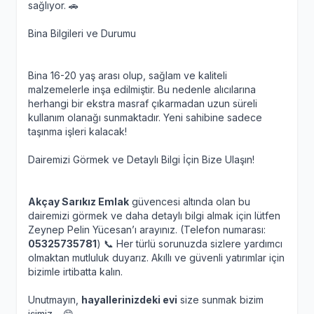
sağlıyor. 🚗
Bina Bilgileri ve Durumu
Bina 16-20 yaş arası olup, sağlam ve kaliteli
malzemelerle inşa edilmiştir. Bu nedenle alıcılarına
herhangi bir ekstra masraf çıkarmadan uzun süreli
kullanım olanağı sunmaktadır. Yeni sahibine sadece
taşınma işleri kalacak!
Dairemizi Görmek ve Detaylı Bilgi İçin Bize Ulaşın!
Akçay Sarıkız Emlak
güvencesi altında olan bu
dairemizi görmek ve daha detaylı bilgi almak için lütfen
Zeynep Pelin Yücesan’ı arayınız. (Telefon numarası:
05325735781
) 📞 Her türlü sorunuzda sizlere yardımcı
olmaktan mutluluk duyarız. Akıllı ve güvenli yatırımlar için
bizimle irtibatta kalın.
Unutmayın,
hayallerinizdeki evi
size sunmak bizim
işimiz… 😊