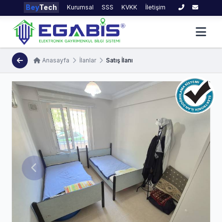
Bey
Tech
Kurumsal
SSS
KVKK
İletişim
Anasayfa
İlanlar
Satış İlanı